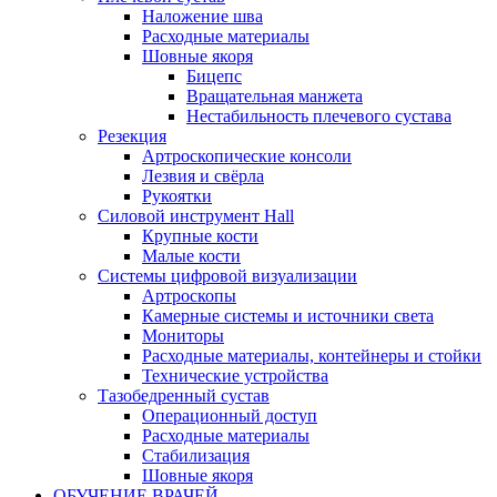
Наложение шва
Расходные материалы
Шовные якоря
Бицепс
Вращательная манжета
Нестабильность плечевого сустава
Резекция
Артроскопические консоли
Лезвия и свёрла
Рукоятки
Силовой инструмент Hall
Крупные кости
Малые кости
Системы цифровой визуализации
Артроскопы
Камерные системы и источники света
Мониторы
Расходные материалы, контейнеры и стойки
Технические устройства
Тазобедренный сустав
Операционный доступ
Расходные материалы
Стабилизация
Шовные якоря
ОБУЧЕНИЕ ВРАЧЕЙ