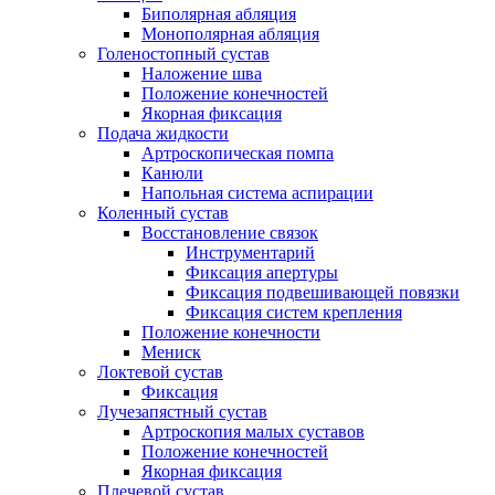
Биполярная абляция
Монополярная абляция
Голеностопный сустав
Наложение шва
Положение конечностей
Якорная фиксация
Подача жидкости
Артроскопическая помпа
Канюли
Напольная система аспирации
Коленный сустав
Восстановление связок
Инструментарий
Фиксация апертуры
Фиксация подвешивающей повязки
Фиксация систем крепления
Положение конечности
Мениск
Локтевой сустав
Фиксация
Лучезапястный сустав
Артроскопия малых суставов
Положение конечностей
Якорная фиксация
Плечевой сустав