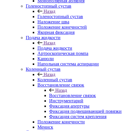
Монополярная абляция
Голеностопный сустав
Назад
Голеностопный сустав
Наложение шва
Положение конечностей
Якорная фиксация
Подача жидкости
Назад
Подача жидкости
Артроскопическая помпа
Канюли
Напольная система аспирации
Коленный сустав
Назад
Коленный сустав
Восстановление связок
Назад
Восстановление связок
Инструментарий
Фиксация апертуры
Фиксация подвешивающей повязки
Фиксация систем крепления
Положение конечности
Мениск