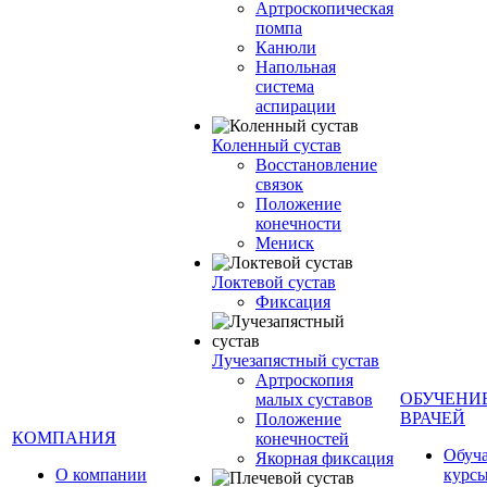
Артроскопическая
помпа
Канюли
Напольная
система
аспирации
Коленный сустав
Восстановление
связок
Положение
конечности
Мениск
Локтевой сустав
Фиксация
Лучезапястный сустав
Артроскопия
ОБУЧЕНИ
малых суставов
ВРАЧЕЙ
Положение
КОМПАНИЯ
конечностей
Обуч
Якорная фиксация
О компании
курсы