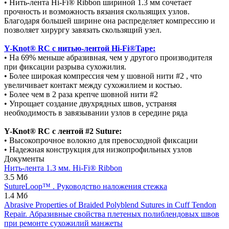
• Нить-лента Hi-Fi® Ribbon шириной 1.3 мм сочетает
прочность и возможность вязания скользящих узлов.
Благодаря большей ширине она распределяет компрессию и
позволяет хирургу завязать скользящий узел.
Y-Knot
® RC с нитью-лентой Hi-Fi®Tape:
• На 69% меньше абразивная, чем у другого производителя
при фиксации разрыва сухожилия.
• Более широкая компрессия чем у шовной нити #2 , что
увеличивает контакт между сухожилием и костью.
• Более чем в 2 раза крепче шовной нити #2
• Упрощает создание двухрядных швов, устраняя
необходимость в завязывании узлов в середине ряда
Y-Knot® RC с лентой #2 Suture:
• Высокопрочное волокно для превосходной фиксации
• Надежная конструкция для низкопрофильных узлов
Документы
Нить-лента 1.3 мм. Hi-Fi® Ribbon
3.5 Мб
SutureLoop™ . Руководство наложения стежка
1.4 Мб
Abrasive Properties of Braided Polyblend Sutures in Cuff Tendon
Repair. Абразивные свойства плетеных полиблендовых швов
при ремонте сухожилий манжеты