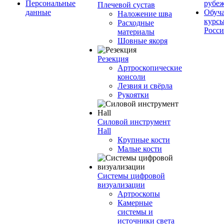
Персональные
рубе
Плечевой сустав
данные
Обуч
Наложение шва
курсы
Расходные
Росс
материалы
Шовные якоря
Резекция
Артроскопические
консоли
Лезвия и свёрла
Рукоятки
Силовой инструмент
Hall
Крупные кости
Малые кости
Системы цифровой
визуализации
Артроскопы
Камерные
системы и
источники света