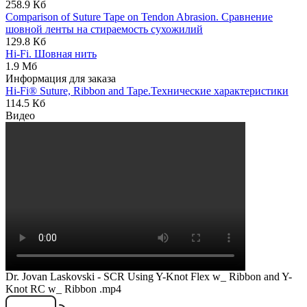
258.9 Кб
Comparison of Suture Tape on Tendon Abrasion. Сравнение
шовной ленты на стираемость сухожилий
129.8 Кб
Hi-Fi. Шовная нить
1.9 Мб
Информация для заказа
Hi-Fi® Suture, Ribbon and Tape.Технические характеристики
114.5 Кб
Видео
Dr. Jovan Laskovski - SCR Using Y-Knot Flex w_ Ribbon and Y-
Knot RC w_ Ribbon .mp4