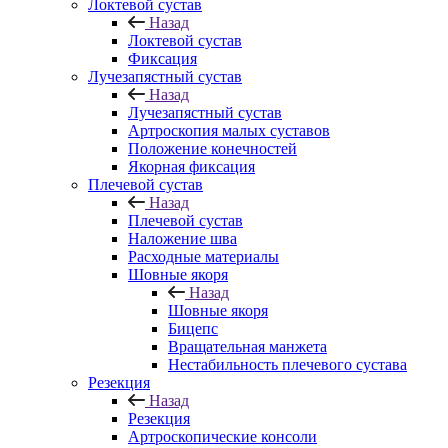
Локтевой сустав
Назад
Локтевой сустав
Фиксация
Лучезапястный сустав
Назад
Лучезапястный сустав
Артроскопия малых суставов
Положение конечностей
Якорная фиксация
Плечевой сустав
Назад
Плечевой сустав
Наложение шва
Расходные материалы
Шовные якоря
Назад
Шовные якоря
Бицепс
Вращательная манжета
Нестабильность плечевого сустава
Резекция
Назад
Резекция
Артроскопические консоли