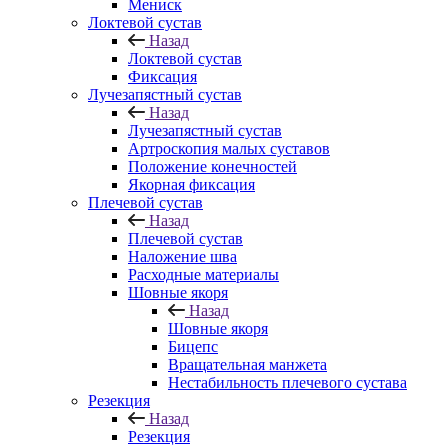
Мениск
Локтевой сустав
Назад
Локтевой сустав
Фиксация
Лучезапястный сустав
Назад
Лучезапястный сустав
Артроскопия малых суставов
Положение конечностей
Якорная фиксация
Плечевой сустав
Назад
Плечевой сустав
Наложение шва
Расходные материалы
Шовные якоря
Назад
Шовные якоря
Бицепс
Вращательная манжета
Нестабильность плечевого сустава
Резекция
Назад
Резекция