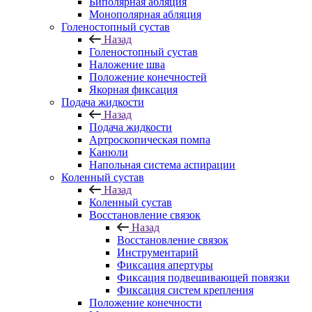
Биполярная абляция
Монополярная абляция
Голеностопный сустав
Назад
Голеностопный сустав
Наложение шва
Положение конечностей
Якорная фиксация
Подача жидкости
Назад
Подача жидкости
Артроскопическая помпа
Канюли
Напольная система аспирации
Коленный сустав
Назад
Коленный сустав
Восстановление связок
Назад
Восстановление связок
Инструментарий
Фиксация апертуры
Фиксация подвешивающей повязки
Фиксация систем крепления
Положение конечности