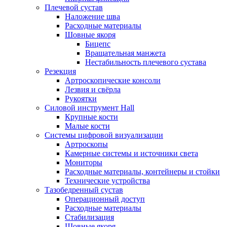
Плечевой сустав
Наложение шва
Расходные материалы
Шовные якоря
Бицепс
Вращательная манжета
Нестабильность плечевого сустава
Резекция
Артроскопические консоли
Лезвия и свёрла
Рукоятки
Силовой инструмент Hall
Крупные кости
Малые кости
Системы цифровой визуализации
Артроскопы
Камерные системы и источники света
Мониторы
Расходные материалы, контейнеры и стойки
Технические устройства
Тазобедренный сустав
Операционный доступ
Расходные материалы
Стабилизация
Шовные якоря