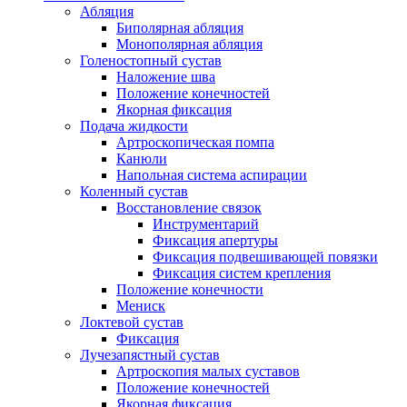
Абляция
Биполярная абляция
Монополярная абляция
Голеностопный сустав
Наложение шва
Положение конечностей
Якорная фиксация
Подача жидкости
Артроскопическая помпа
Канюли
Напольная система аспирации
Коленный сустав
Восстановление связок
Инструментарий
Фиксация апертуры
Фиксация подвешивающей повязки
Фиксация систем крепления
Положение конечности
Мениск
Локтевой сустав
Фиксация
Лучезапястный сустав
Артроскопия малых суставов
Положение конечностей
Якорная фиксация