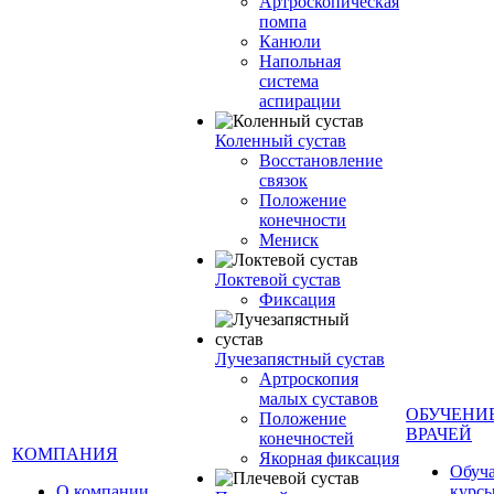
Артроскопическая
помпа
Канюли
Напольная
система
аспирации
Коленный сустав
Восстановление
связок
Положение
конечности
Мениск
Локтевой сустав
Фиксация
Лучезапястный сустав
Артроскопия
малых суставов
ОБУЧЕНИ
Положение
ВРАЧЕЙ
конечностей
КОМПАНИЯ
Якорная фиксация
Обуч
О компании
курсы