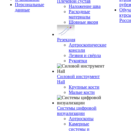
Плечевой сустав
Персональные
рубе
Наложение шва
данные
Обуч
Расходные
курсы
материалы
Росс
Шовные якоря
Резекция
Артроскопические
консоли
Лезвия и свёрла
Рукоятки
Силовой инструмент
Hall
Крупные кости
Малые кости
Системы цифровой
визуализации
Артроскопы
Камерные
системы и