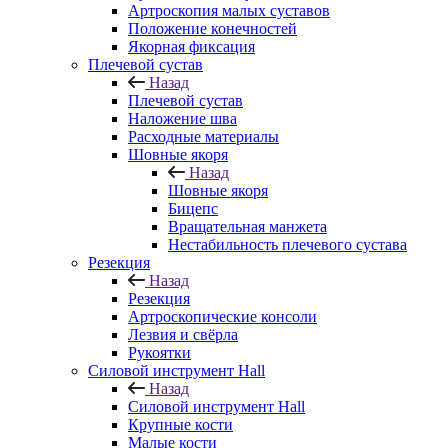
Артроскопия малых суставов
Положение конечностей
Якорная фиксация
Плечевой сустав
Назад
Плечевой сустав
Наложение шва
Расходные материалы
Шовные якоря
Назад
Шовные якоря
Бицепс
Вращательная манжета
Нестабильность плечевого сустава
Резекция
Назад
Резекция
Артроскопические консоли
Лезвия и свёрла
Рукоятки
Силовой инструмент Hall
Назад
Силовой инструмент Hall
Крупные кости
Малые кости