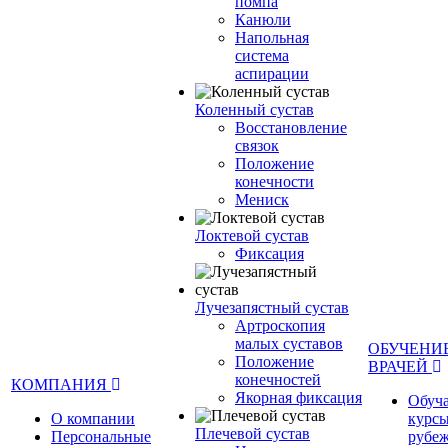
помпа
Канюли
Напольная
система
аспирации
Коленный сустав
Восстановление
связок
Положение
конечности
Мениск
Локтевой сустав
Фиксация
Лучезапястный сустав
Артроскопия
малых суставов
ОБУЧЕНИ
Положение
ВРАЧЕЙ
конечностей
КОМПАНИЯ
Якорная фиксация
Обуч
О компании
курсы
Плечевой сустав
Персональные
рубе