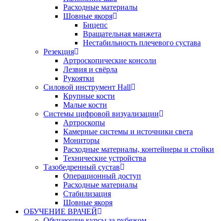
Расходные материалы
Шовные якоря
Бицепс
Вращательная манжета
Нестабильность плечевого сустава
Резекция
Артроскопические консоли
Лезвия и свёрла
Рукоятки
Силовой инструмент Hall
Крупные кости
Малые кости
Системы цифровой визуализации
Артроскопы
Камерные системы и источники света
Мониторы
Расходные материалы, контейнеры и стойки
Технические устройства
Тазобедренный сустав
Операционный доступ
Расходные материалы
Стабилизация
Шовные якоря
ОБУЧЕНИЕ ВРАЧЕЙ
Обучающие курсы за рубежом