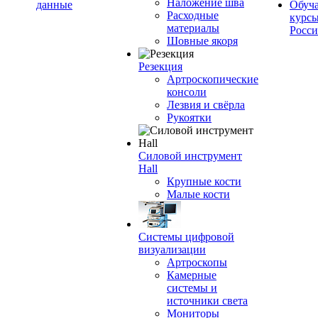
Наложение шва
данные
Обуч
Расходные
курсы
материалы
Росс
Шовные якоря
Резекция
Артроскопические
консоли
Лезвия и свёрла
Рукоятки
Силовой инструмент
Hall
Крупные кости
Малые кости
Системы цифровой
визуализации
Артроскопы
Камерные
системы и
источники света
Мониторы