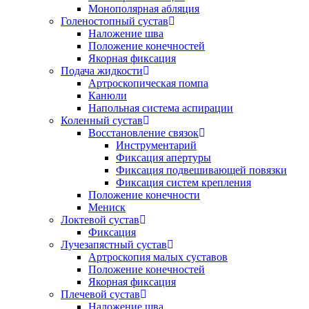
Монополярная абляция
Голеностопный сустав
Наложение шва
Положение конечностей
Якорная фиксация
Подача жидкости
Артроскопическая помпа
Канюли
Напольная система аспирации
Коленный сустав
Восстановление связок
Инструментарий
Фиксация апертуры
Фиксация подвешивающей повязки
Фиксация систем крепления
Положение конечности
Мениск
Локтевой сустав
Фиксация
Лучезапястный сустав
Артроскопия малых суставов
Положение конечностей
Якорная фиксация
Плечевой сустав
Наложение шва