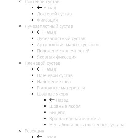
Локтевой сустав
Назад
Локтевой сустав
Фиксация
Лучезапястный сустав
Назад
Лучезапястный сустав
Артроскопия малых суставов
Положение конечностей
Якорная фиксация
Плечевой сустав
Назад
Плечевой сустав
Наложение шва
Расходные материалы
Шовные якоря
Назад
Шовные якоря
Бицепс
Вращательная манжета
Нестабильность плечевого сустава
Резекция
Назад