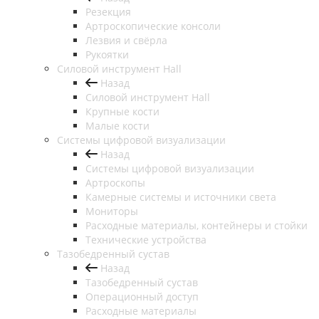
Резекция
Артроскопические консоли
Лезвия и свёрла
Рукоятки
Силовой инструмент Hall
Назад
Силовой инструмент Hall
Крупные кости
Малые кости
Системы цифровой визуализации
Назад
Системы цифровой визуализации
Артроскопы
Камерные системы и источники света
Мониторы
Расходные материалы, контейнеры и стойки
Технические устройства
Тазобедренный сустав
Назад
Тазобедренный сустав
Операционный доступ
Расходные материалы