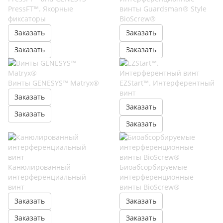
PressFT™. Якорные
винты Guardsman® Style
фиксаторы
BioScrew®
Заказать
Заказать
Заказать
Заказать
Винты GENESYS™ Matryx®
EZStart™. Интерферентный
винт
Заказать
Заказать
Заказать
Заказать
Канюлированный
Биоабсорбируемые
интерференциальный
интерференционные
винт
винты BioScrew®
Заказать
Заказать
Заказать
Заказать