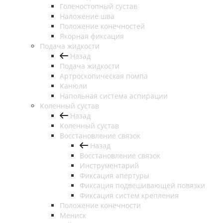
Голеностопный сустав
Наложение шва
Положение конечностей
Якорная фиксация
Подача жидкости
Назад
Подача жидкости
Артроскопическая помпа
Канюли
Напольная система аспирации
Коленный сустав
Назад
Коленный сустав
Восстановление связок
Назад
Восстановление связок
Инструментарий
Фиксация апертуры
Фиксация подвешивающей повязки
Фиксация систем крепления
Положение конечности
Мениск