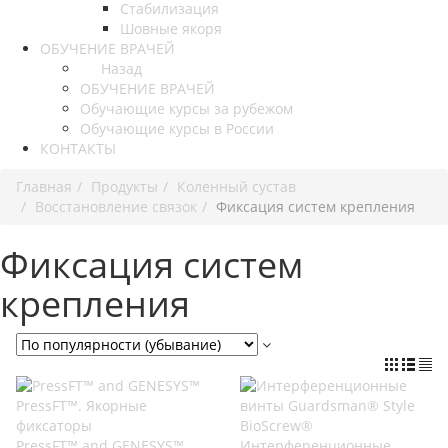
Стабилизация
Шовные якоря
ОБУЧЕНИЕ ВРАЧЕЙ
Назад
ОБУЧЕНИЕ ВРАЧЕЙ
Обучающие курсы за рубежом
Обучающие курсы в России
КОНТАКТЫ
Главная
Продукты
Коленный сустав
Восстановление связок
Фиксация систем крепления
Фиксация систем
крепления
PressFT™ and GENESYS™
Интерференционные