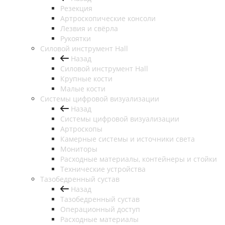
Резекция
Артроскопические консоли
Лезвия и свёрла
Рукоятки
Силовой инструмент Hall
Назад
Силовой инструмент Hall
Крупные кости
Малые кости
Системы цифровой визуализации
Назад
Системы цифровой визуализации
Артроскопы
Камерные системы и источники света
Мониторы
Расходные материалы, контейнеры и стойки
Технические устройства
Тазобедренный сустав
Назад
Тазобедренный сустав
Операционный доступ
Расходные материалы