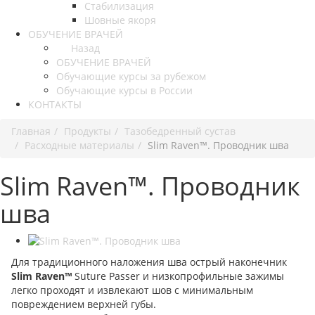
Стабилизация
Шовные якоря
ОБУЧЕНИЕ ВРАЧЕЙ
Назад
ОБУЧЕНИЕ ВРАЧЕЙ
Обучающие курсы за рубежом
Обучающие курсы в России
КОНТАКТЫ
Главная
Продукты
Тазобедренный сустав
Расходные материалы
Slim Raven™. Проводник шва
Slim Raven™. Проводник
шва
Для традиционного наложения шва острый наконечник
Slim Raven™
Suture Passer и низкопрофильные зажимы
легко проходят и извлекают шов с минимальным
повреждением верхней губы.