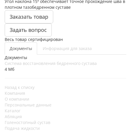
Угол наклона 15º обеспечивает точное прохождение шва в
плотном тазобедренном суставе
Заказать товар
Задать вопрос
Весь товар сертифицирован
Документы
Информация для заказа
Документы
Система восстановления бедренного сустава
4 Мб
Назад к списку
Компания
О компании
Персональные данные
Каталог
Абляция
Голеностопный сустав
Подача жидкости