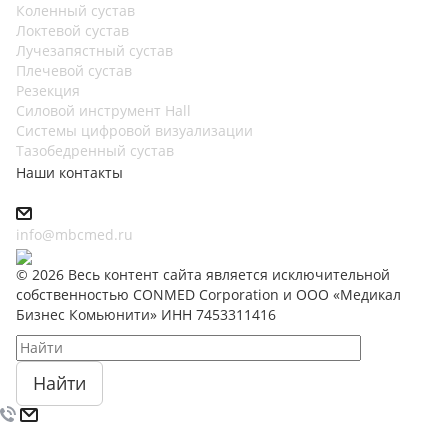
Коленный сустав
Локтевой сустав
Лучезапястный сустав
Плечевой сустав
Резекция
Силовой инструмент Hall
Системы цифровой визуализации
Тазобедренный сустав
Наши контакты
info@mbcmed.ru
© 2026 Весь контент сайта является исключительной
собственностью CONMED Corporation и ООО «Медикал
Бизнес Комьюнити» ИНН 7453311416
Найти