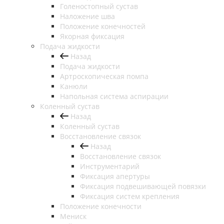
Голеностопный сустав
Наложение шва
Положение конечностей
Якорная фиксация
Подача жидкости
Назад
Подача жидкости
Артроскопическая помпа
Канюли
Напольная система аспирации
Коленный сустав
Назад
Коленный сустав
Восстановление связок
Назад
Восстановление связок
Инструментарий
Фиксация апертуры
Фиксация подвешивающей повязки
Фиксация систем крепления
Положение конечности
Мениск