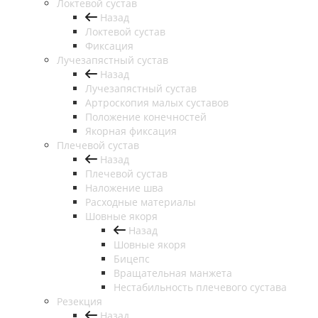
Локтевой сустав
Назад
Локтевой сустав
Фиксация
Лучезапястный сустав
Назад
Лучезапястный сустав
Артроскопия малых суставов
Положение конечностей
Якорная фиксация
Плечевой сустав
Назад
Плечевой сустав
Наложение шва
Расходные материалы
Шовные якоря
Назад
Шовные якоря
Бицепс
Вращательная манжета
Нестабильность плечевого сустава
Резекция
Назад