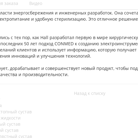
я заказа
Видео
бласти энергосбережения и инженерных разработок. Она сочета
электропитание и удобную стерилизацию. Это отличное решение
сь с тех пор, как Hall разработал первую в мире хирургическ
е последних 50 лет подход CONMED к созданию электроинструме
еланий клиентов и использует информацию, которую получает
рения инноваций и улучшения технологий.
ет, дорабатывает и совершенствует новый продукт, чтобы под
качества и производительности.
Назад к списку
г
я
стопный сустав
 жидкости
ый сустав
ой сустав
пястный сустав