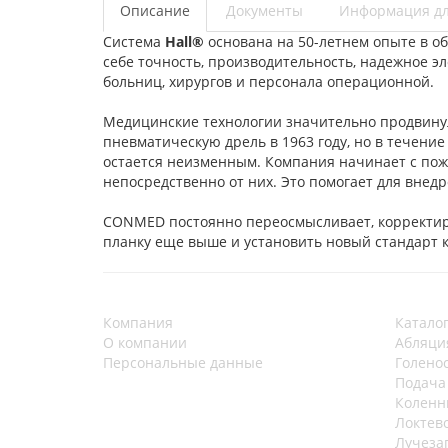
Описание
Документы
Информация дл
Система
Hall®
основана на 50-летнем опыте в о
себе точность, производительность, надежное 
больниц, хирургов и персонала операционной.
Медицинские технологии значительно продвинули
пневматическую дрель в 1963 году, но в течени
остается неизменным. Компания начинает с пож
непосредственно от них. Это помогает для внед
CONMED постоянно переосмысливает, корректиру
планку еще выше и установить новый стандарт 
Компания
Катало
О компании
Абляци
Персональные данные
Голено
Подача
Коленн
Локтев
Лучеза