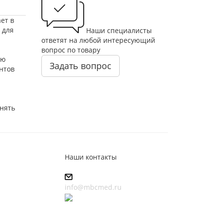
ет в
 для
Наши специалисты
ответят на любой интересующий
вопрос по товару
ую
Задать вопрос
нтов
нять
Наши контакты
info@mbcmed.ru