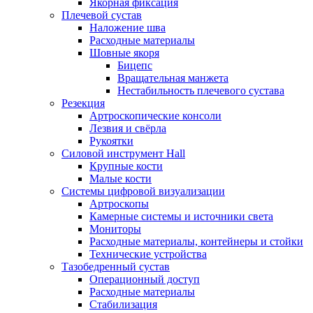
Якорная фиксация
Плечевой сустав
Наложение шва
Расходные материалы
Шовные якоря
Бицепс
Вращательная манжета
Нестабильность плечевого сустава
Резекция
Артроскопические консоли
Лезвия и свёрла
Рукоятки
Силовой инструмент Hall
Крупные кости
Малые кости
Системы цифровой визуализации
Артроскопы
Камерные системы и источники света
Мониторы
Расходные материалы, контейнеры и стойки
Технические устройства
Тазобедренный сустав
Операционный доступ
Расходные материалы
Стабилизация