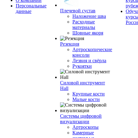
О компании
курсы
Персональные
рубе
Плечевой сустав
данные
Обуч
Наложение шва
курсы
Расходные
Росс
материалы
Шовные якоря
Резекция
Артроскопические
консоли
Лезвия и свёрла
Рукоятки
Силовой инструмент
Hall
Крупные кости
Малые кости
Системы цифровой
визуализации
Артроскопы
Камерные