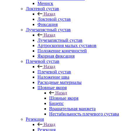
Мениск
Локтевой сустав
Назад
Локтевой сустав
Фиксация
Лучезапястный сустав
Назад
Лучезапястный сустав
Артроскопия малых суставов
Положение конечностей
Якорная фиксация
Плечевой сустав
Назад
Плечевой сустав
Наложение шва
Расходные материалы
Шовные якоря
Назад
Шовные якоря
Бицепс
Вращательная манжета
Нестабильность плечевого сустава
Резекция
Назад
Резекция