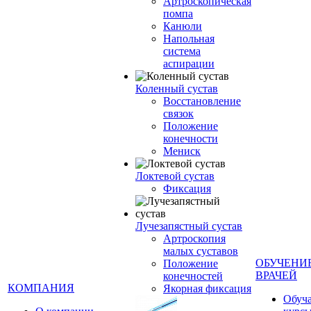
Артроскопическая
помпа
Канюли
Напольная
система
аспирации
Коленный сустав
Восстановление
связок
Положение
конечности
Мениск
Локтевой сустав
Фиксация
Лучезапястный сустав
Артроскопия
малых суставов
ОБУЧЕНИ
Положение
ВРАЧЕЙ
конечностей
КОМПАНИЯ
Якорная фиксация
Обуч