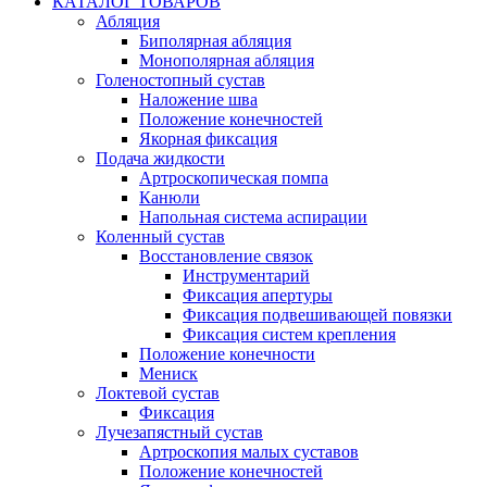
КАТАЛОГ ТОВАРОВ
Абляция
Биполярная абляция
Монополярная абляция
Голеностопный сустав
Наложение шва
Положение конечностей
Якорная фиксация
Подача жидкости
Артроскопическая помпа
Канюли
Напольная система аспирации
Коленный сустав
Восстановление связок
Инструментарий
Фиксация апертуры
Фиксация подвешивающей повязки
Фиксация систем крепления
Положение конечности
Мениск
Локтевой сустав
Фиксация
Лучезапястный сустав
Артроскопия малых суставов
Положение конечностей