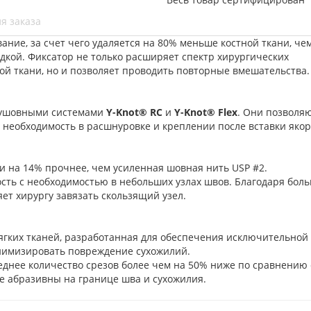
я заказа
ание, за счет чего удаляется на 80% меньше костной ткани, че
дкой. Фиксатор не только расширяет спектр хирургических
й ткани, но и позволяет проводить повторные вмешательства
двушовными системами
Y-Knot® RC
и
Y-Knot® Flex
. Они позволя
необходимость в расшнуровке и креплении после вставки яко
 и на 14% прочнее, чем усиленная шовная нить USP #2.
ность с необходимостью в небольших узлах швов. Благодаря бол
т хирургу завязать скользящий узел.
гких тканей, разработанная для обеспечения исключительной
инимизировать повреждение сухожилий.
еднее количество срезов более чем на 50% ниже по сравнению 
е абразивны на границе шва и сухожилия.