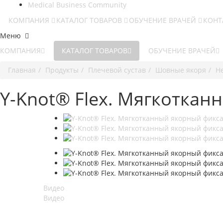
Medical Business Community
КОМПАНИЯ
КАТАЛОГ ТОВАРОВ
ОБУЧЕНИЕ ВРАЧЕЙ
КОНТ
Меню
КОМПАНИЯ
КАТАЛОГ ТОВАРОВ
ОБУЧЕНИЕ ВРАЧЕЙ
Главная
Продукты
Плечевой сустав
Шовные якоря
Н
Y-Knot® Flex. Мягкотка
Видео
Видео