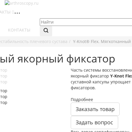
АКТЫ
КОНТАКТЫ
естабильность плечевого сустава
Y-Knot® Flex. Мягкотканный
нный якорный фиксатор
Часть системы восстановления
якорный фиксатор
Y-Knot Fl
суставной капсулы упрощает
фиксаторов.
Подробнее
Заказать товар
Задать вопрос
Весь товар сертифицирован