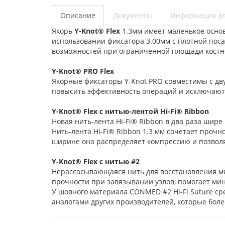
Описание
Документы
Информация дл
Якорь
Y-Knot® Flex
1.3мм имеет маленькое основ
использовании фиксатора 3.00мм с плотной поса
возможностей при ограниченной площади костно
Y-Knot® PRO Flex
Якорные фиксаторы Y-Knot PRO совместимы с 
повысить эффективность операций и исключают 
Y-Knot® Flex с нитью-лентой Hi-Fi® Ribbon
Новая нить-лента Hi-Fi® Ribbon в два раза шире
Нить-лента Hi-Fi® Ribbon 1.3 мм сочетает проч
ширине она распределяет компрессию и позволяе
Y-Knot® Flex с нитью #2
Нерассасывающаяся нить для восстановления мя
прочности при завязывании узлов, помогает м
У шовного материала CONMED #2 Hi-Fi Suture ср
аналогами других производителей, которые боле