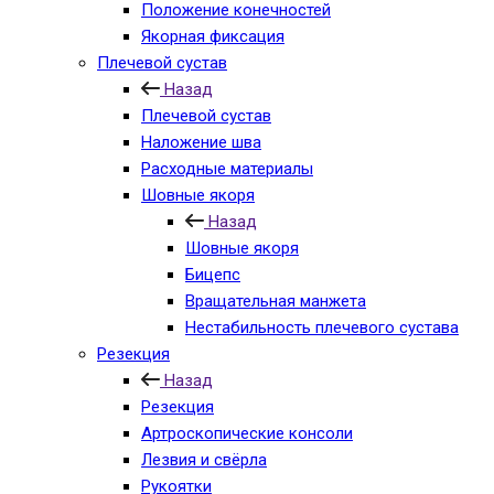
Положение конечностей
Якорная фиксация
Плечевой сустав
Назад
Плечевой сустав
Наложение шва
Расходные материалы
Шовные якоря
Назад
Шовные якоря
Бицепс
Вращательная манжета
Нестабильность плечевого сустава
Резекция
Назад
Резекция
Артроскопические консоли
Лезвия и свёрла
Рукоятки