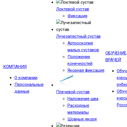
Локтевой сустав
Фиксация
Лучезапястный сустав
Артроскопия
малых суставов
ОБУЧЕНИЕ
Положение
ВРАЧЕЙ
конечностей
КОМПАНИЯ
Якорная фиксация
Обу
О компании
курс
Персональные
рубе
данные
Обу
Плечевой сустав
курс
Наложение шва
Росс
Расходные
материалы
Шовные якоря