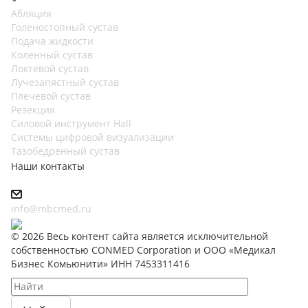
Абляция
Голеностопный сустав
Подача жидкости
Коленный сустав
Локтевой сустав
Лучезапястный сустав
Плечевой сустав
Резекция
Силовой инструмент Hall
Системы цифровой визуализации
Тазобедренный сустав
Наши контакты
info@mbcmed.ru
© 2026 Весь контент сайта является исключительной
собственностью CONMED Corporation и ООО «Медикал
Бизнес Комьюнити» ИНН 7453311416