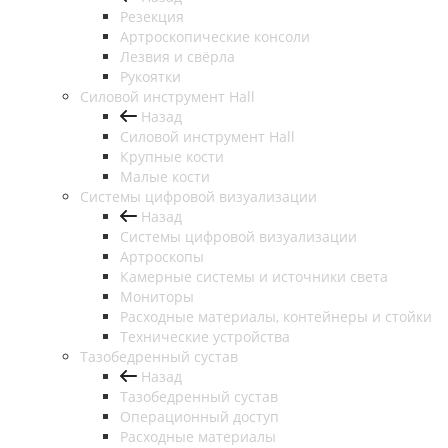
Резекция
Артроскопические консоли
Лезвия и свёрла
Рукоятки
Силовой инструмент Hall
Назад
Силовой инструмент Hall
Крупные кости
Малые кости
Системы цифровой визуализации
Назад
Системы цифровой визуализации
Артроскопы
Камерные системы и источники света
Мониторы
Расходные материалы, контейнеры и стойки
Технические устройства
Тазобедренный сустав
Назад
Тазобедренный сустав
Операционный доступ
Расходные материалы