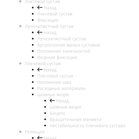
Локтевой сустав
Назад
Локтевой сустав
Фиксация
Лучезапястный сустав
Назад
Лучезапястный сустав
Артроскопия малых суставов
Положение конечностей
Якорная фиксация
Плечевой сустав
Назад
Плечевой сустав
Наложение шва
Расходные материалы
Шовные якоря
Назад
Шовные якоря
Бицепс
Вращательная манжета
Нестабильность плечевого сустава
Резекция
Назад