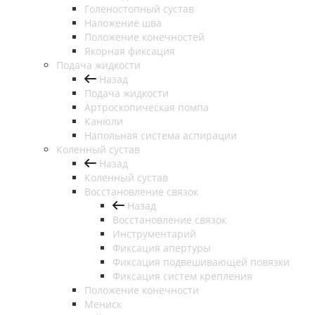
Голеностопный сустав
Наложение шва
Положение конечностей
Якорная фиксация
Подача жидкости
Назад
Подача жидкости
Артроскопическая помпа
Канюли
Напольная система аспирации
Коленный сустав
Назад
Коленный сустав
Восстановление связок
Назад
Восстановление связок
Инструментарий
Фиксация апертуры
Фиксация подвешивающей повязки
Фиксация систем крепления
Положение конечности
Мениск