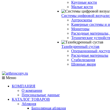
Крупные кости
Малые кости
Системы цифровой визуали
Артроскопы
Камерные системы и и
Мониторы
Расходные материалы,
Технические устройст
Тазобедренный сустав
Операционный доступ
Расходные материалы
Стабилизация
Шовные якоря
Меню
КОМПАНИЯ
О компании
Персональные данные
КАТАЛОГ ТОВАРОВ
Абляция
Биполярная абляция