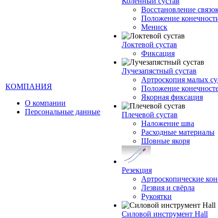
Коленный сустав
Восстановление связо
Положение конечност
Мениск
Локтевой сустав
Фиксация
Лучезапястный сустав
Артроскопия малых су
КОМПАНИЯ
Положение конечност
Якорная фиксация
О компании
Персональные данные
Плечевой сустав
Наложение шва
Расходные материалы
Шовные якоря
Резекция
Артроскопические кон
Лезвия и свёрла
Рукоятки
Силовой инструмент Hall