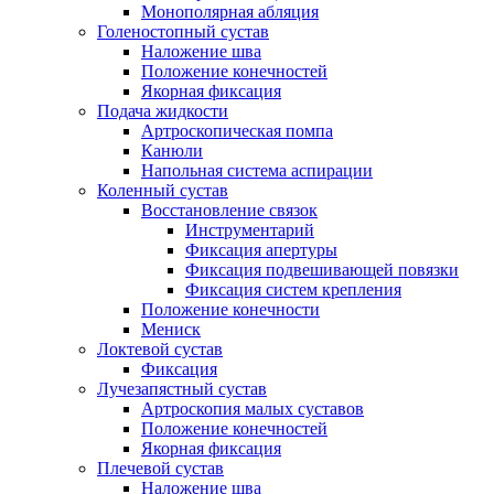
Монополярная абляция
Голеностопный сустав
Наложение шва
Положение конечностей
Якорная фиксация
Подача жидкости
Артроскопическая помпа
Канюли
Напольная система аспирации
Коленный сустав
Восстановление связок
Инструментарий
Фиксация апертуры
Фиксация подвешивающей повязки
Фиксация систем крепления
Положение конечности
Мениск
Локтевой сустав
Фиксация
Лучезапястный сустав
Артроскопия малых суставов
Положение конечностей
Якорная фиксация
Плечевой сустав
Наложение шва