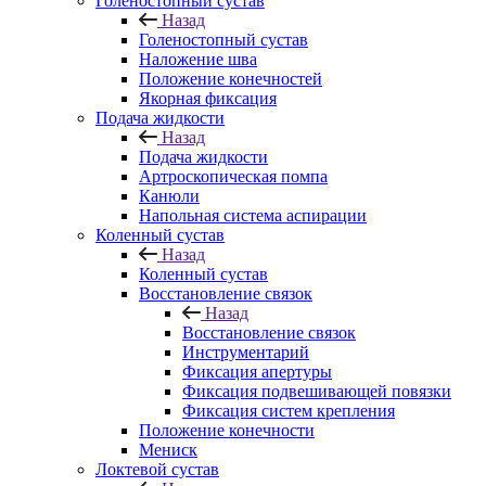
Голеностопный сустав
Назад
Голеностопный сустав
Наложение шва
Положение конечностей
Якорная фиксация
Подача жидкости
Назад
Подача жидкости
Артроскопическая помпа
Канюли
Напольная система аспирации
Коленный сустав
Назад
Коленный сустав
Восстановление связок
Назад
Восстановление связок
Инструментарий
Фиксация апертуры
Фиксация подвешивающей повязки
Фиксация систем крепления
Положение конечности
Мениск
Локтевой сустав