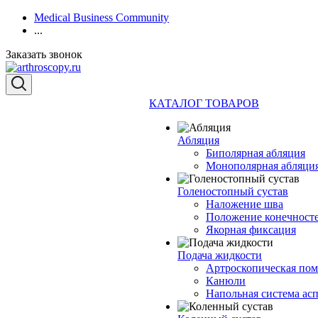
Medical Business Community
...
Заказать звонок
КАТАЛОГ ТОВАРОВ
Абляция
Биполярная абляция
Монополярная абляци
Голеностопный сустав
Наложение шва
Положение конечност
Якорная фиксация
Подача жидкости
Артроскопическая по
Канюли
Напольная система ас