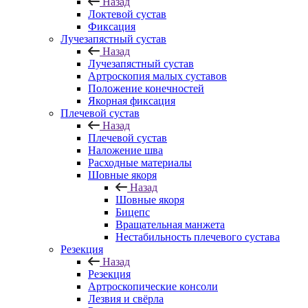
Назад
Локтевой сустав
Фиксация
Лучезапястный сустав
Назад
Лучезапястный сустав
Артроскопия малых суставов
Положение конечностей
Якорная фиксация
Плечевой сустав
Назад
Плечевой сустав
Наложение шва
Расходные материалы
Шовные якоря
Назад
Шовные якоря
Бицепс
Вращательная манжета
Нестабильность плечевого сустава
Резекция
Назад
Резекция
Артроскопические консоли
Лезвия и свёрла