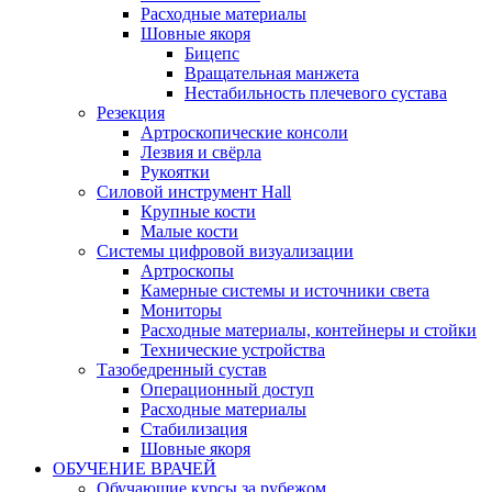
Расходные материалы
Шовные якоря
Бицепс
Вращательная манжета
Нестабильность плечевого сустава
Резекция
Артроскопические консоли
Лезвия и свёрла
Рукоятки
Силовой инструмент Hall
Крупные кости
Малые кости
Системы цифровой визуализации
Артроскопы
Камерные системы и источники света
Мониторы
Расходные материалы, контейнеры и стойки
Технические устройства
Тазобедренный сустав
Операционный доступ
Расходные материалы
Стабилизация
Шовные якоря
ОБУЧЕНИЕ ВРАЧЕЙ
Обучающие курсы за рубежом