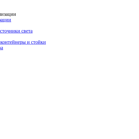
зации
сточники света
 контейнеры и стойки
ва