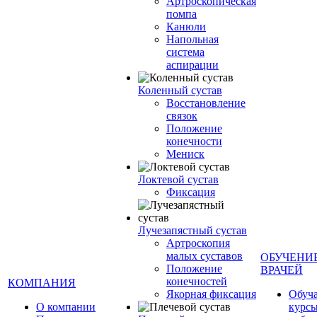
Артроскопическая
помпа
Канюли
Напольная
система
аспирации
Коленный сустав
Восстановление
связок
Положение
конечности
Мениск
Локтевой сустав
Фиксация
Лучезапястный сустав
Артроскопия
малых суставов
ОБУЧЕНИ
Положение
ВРАЧЕЙ
конечностей
КОМПАНИЯ
Якорная фиксация
Обуч
О компании
курсы