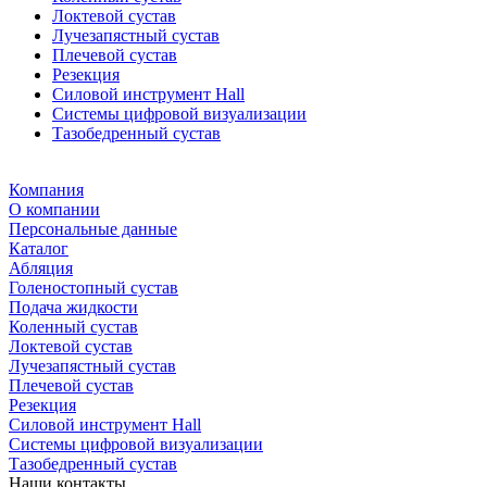
Локтевой сустав
Лучезапястный сустав
Плечевой сустав
Резекция
Силовой инструмент Hall
Системы цифровой визуализации
Тазобедренный сустав
Компания
О компании
Персональные данные
Каталог
Абляция
Голеностопный сустав
Подача жидкости
Коленный сустав
Локтевой сустав
Лучезапястный сустав
Плечевой сустав
Резекция
Силовой инструмент Hall
Системы цифровой визуализации
Тазобедренный сустав
Наши контакты