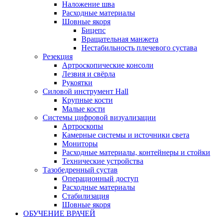
Наложение шва
Расходные материалы
Шовные якоря
Бицепс
Вращательная манжета
Нестабильность плечевого сустава
Резекция
Артроскопические консоли
Лезвия и свёрла
Рукоятки
Силовой инструмент Hall
Крупные кости
Малые кости
Системы цифровой визуализации
Артроскопы
Камерные системы и источники света
Мониторы
Расходные материалы, контейнеры и стойки
Технические устройства
Тазобедренный сустав
Операционный доступ
Расходные материалы
Стабилизация
Шовные якоря
ОБУЧЕНИЕ ВРАЧЕЙ