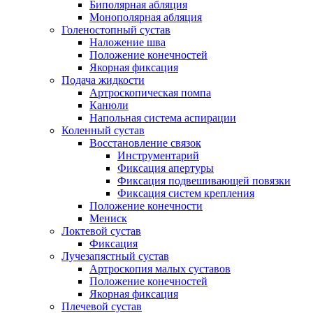
Биполярная абляция
Монополярная абляция
Голеностопный сустав
Наложение шва
Положение конечностей
Якорная фиксация
Подача жидкости
Артроскопическая помпа
Канюли
Напольная система аспирации
Коленный сустав
Восстановление связок
Инструментарий
Фиксация апертуры
Фиксация подвешивающей повязки
Фиксация систем крепления
Положение конечности
Мениск
Локтевой сустав
Фиксация
Лучезапястный сустав
Артроскопия малых суставов
Положение конечностей
Якорная фиксация
Плечевой сустав