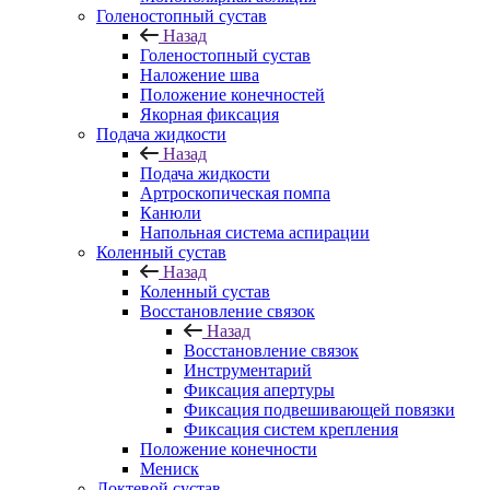
Голеностопный сустав
Назад
Голеностопный сустав
Наложение шва
Положение конечностей
Якорная фиксация
Подача жидкости
Назад
Подача жидкости
Артроскопическая помпа
Канюли
Напольная система аспирации
Коленный сустав
Назад
Коленный сустав
Восстановление связок
Назад
Восстановление связок
Инструментарий
Фиксация апертуры
Фиксация подвешивающей повязки
Фиксация систем крепления
Положение конечности
Мениск
Локтевой сустав