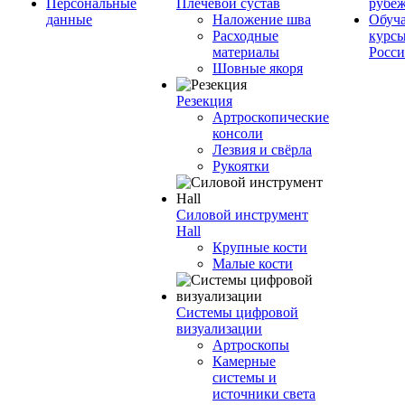
Персональные
Плечевой сустав
рубе
данные
Наложение шва
Обуч
Расходные
курсы
материалы
Росс
Шовные якоря
Резекция
Артроскопические
консоли
Лезвия и свёрла
Рукоятки
Силовой инструмент
Hall
Крупные кости
Малые кости
Системы цифровой
визуализации
Артроскопы
Камерные
системы и
источники света