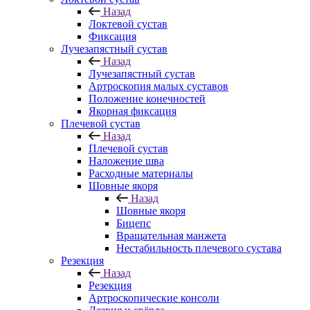
Назад
Локтевой сустав
Фиксация
Лучезапястный сустав
Назад
Лучезапястный сустав
Артроскопия малых суставов
Положение конечностей
Якорная фиксация
Плечевой сустав
Назад
Плечевой сустав
Наложение шва
Расходные материалы
Шовные якоря
Назад
Шовные якоря
Бицепс
Вращательная манжета
Нестабильность плечевого сустава
Резекция
Назад
Резекция
Артроскопические консоли