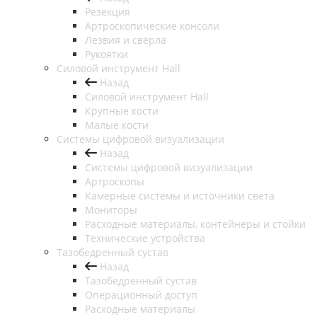
Резекция
Артроскопические консоли
Лезвия и свёрла
Рукоятки
Силовой инструмент Hall
Назад
Силовой инструмент Hall
Крупные кости
Малые кости
Системы цифровой визуализации
Назад
Системы цифровой визуализации
Артроскопы
Камерные системы и источники света
Мониторы
Расходные материалы, контейнеры и стойки
Технические устройства
Тазобедренный сустав
Назад
Тазобедренный сустав
Операционный доступ
Расходные материалы