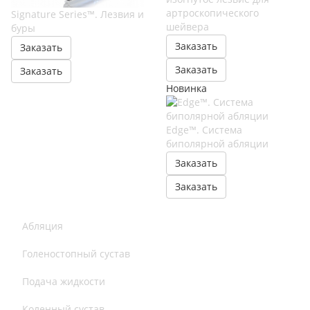
артроскопического
Signature Series™. Лезвия и
шейвера
буры
Заказать
Заказать
Заказать
Заказать
Новинка
Edge™. Система
биполярной абляции
Заказать
Заказать
Абляция
Голеностопный сустав
Подача жидкости
Коленный сустав