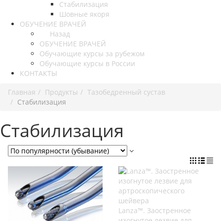
Стабилизация
Шовные якоря
ОБУЧЕНИЕ ВРАЧЕЙ
Назад
ОБУЧЕНИЕ ВРАЧЕЙ
Обучающие курсы за рубежом
Обучающие курсы в России
КОНТАКТЫ
Главная
Продукты
Тазобедренный сустав
Стабилизация
Стабилизация
Lanza™. Заостренное
изогнутое лезвие для