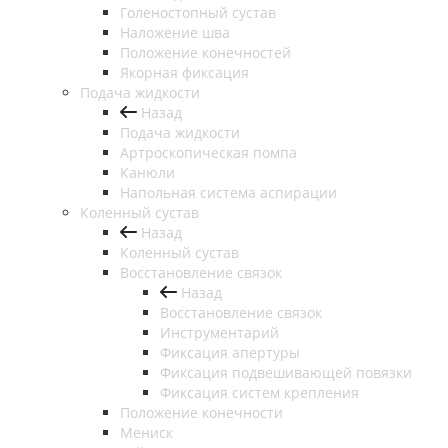
Голеностопный сустав
Наложение шва
Положение конечностей
Якорная фиксация
Подача жидкости
Назад
Подача жидкости
Артроскопическая помпа
Канюли
Напольная система аспирации
Коленный сустав
Назад
Коленный сустав
Восстановление связок
Назад
Восстановление связок
Инструментарий
Фиксация апертуры
Фиксация подвешивающей повязки
Фиксация систем крепления
Положение конечности
Мениск