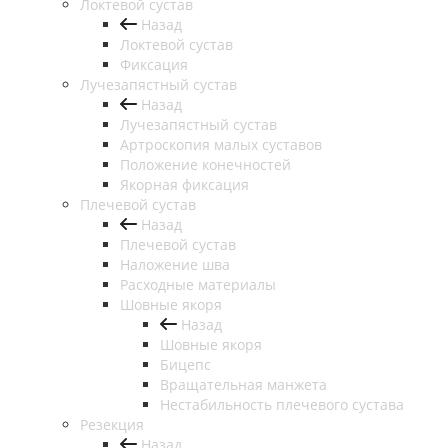
Локтевой сустав
Назад
Локтевой сустав
Фиксация
Лучезапястный сустав
Назад
Лучезапястный сустав
Артроскопия малых суставов
Положение конечностей
Якорная фиксация
Плечевой сустав
Назад
Плечевой сустав
Наложение шва
Расходные материалы
Шовные якоря
Назад
Шовные якоря
Бицепс
Вращательная манжета
Нестабильность плечевого сустава
Резекция
Назад