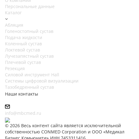
О компании
Персональные данные
Каталог
Абляция
Голеностопный сустав
Подача жидкости
Коленный сустав
Локтевой сустав
Лучезапястный сустав
Плечевой сустав
Резекция
Силовой инструмент Hall
Системы цифровой визуализации
Тазобедренный сустав
Наши контакты
info@mbcmed.ru
© 2026 Весь контент сайта является исключительной
собственностью CONMED Corporation и ООО «Медикал
Бизнес Комьюнити» ИНН 7453311416