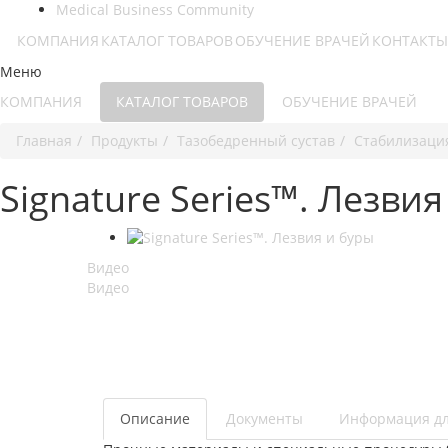
Medical Business Community
КОМПАНИЯ
КАТАЛОГ ТОВАРОВ
ОБУЧЕНИЕ ВРАЧЕЙ
КОНТАКТЫ
Меню
КОМПАНИЯ
КАТАЛОГ ТОВАРОВ
ОБУЧЕНИЕ ВРАЧЕЙ
Главная
Продукты
Тазобедренный сустав
Стабилизаци
Signature Series™. Лезвия
Видео
Видео
Описание
Документы
Информация дл