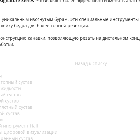
Signature Series ™
позволяют более эффективно изменять анат
я уникальным изогнутым бурам. Эти специальные инструменты
 шейку бедра для более точной резекции.
конструкцию канавки, позволяющую резать на дистальном конц
ботки.
Назад к списку
г
я
стопный сустав
 жидкости
ый сустав
ой сустав
пястный сустав
ой сустав
ия
й инструмент Hall
ы цифровой визуализации
дренный сустав