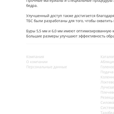
Прочные материалы и специальные процедуры
бедра.
Улучшенный доступ также достигается благодар
ТБС были разработаны для того, чтобы охватить
Буры 5,5 мм и 6,0 мм имеют оптимизированную 
Большие размеры улучшают эффективность обра
Компания
Катало
О компании
Абляци
Персональные данные
Голено
Подача
Коленн
Локтев
Лучеза
Плечев
Резекц
Силово
Систем
Тазобе