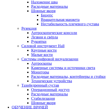
Наложение шва
Расходные материалы
Шовные якоря
Бицепс
Вращательная манжета
Нестабильность плечевого сустава
Резекция
Артроскопические консоли
Лезвия и свёрла
Рукоятки
Силовой инструмент Hall
Крупные кости
Малые кости
Системы цифровой визуализации
Артроскопы
Камерные системы и источники света
Мониторы
Расходные материалы, контейнеры и стойки
Технические устройства
Тазобедренный сустав
Операционный доступ
Расходные материалы
Стабилизация
Шовные якоря
ОБУЧЕНИЕ ВРАЧЕЙ