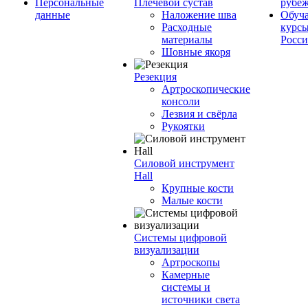
Персональные
Плечевой сустав
рубе
данные
Наложение шва
Обуч
Расходные
курсы
материалы
Росс
Шовные якоря
Резекция
Артроскопические
консоли
Лезвия и свёрла
Рукоятки
Силовой инструмент
Hall
Крупные кости
Малые кости
Системы цифровой
визуализации
Артроскопы
Камерные
системы и
источники света