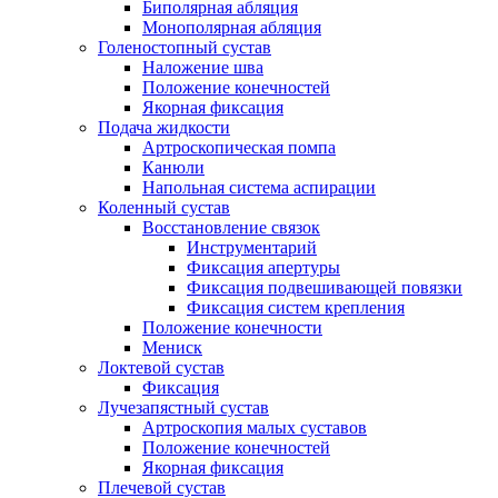
Биполярная абляция
Монополярная абляция
Голеностопный сустав
Наложение шва
Положение конечностей
Якорная фиксация
Подача жидкости
Артроскопическая помпа
Канюли
Напольная система аспирации
Коленный сустав
Восстановление связок
Инструментарий
Фиксация апертуры
Фиксация подвешивающей повязки
Фиксация систем крепления
Положение конечности
Мениск
Локтевой сустав
Фиксация
Лучезапястный сустав
Артроскопия малых суставов
Положение конечностей
Якорная фиксация
Плечевой сустав