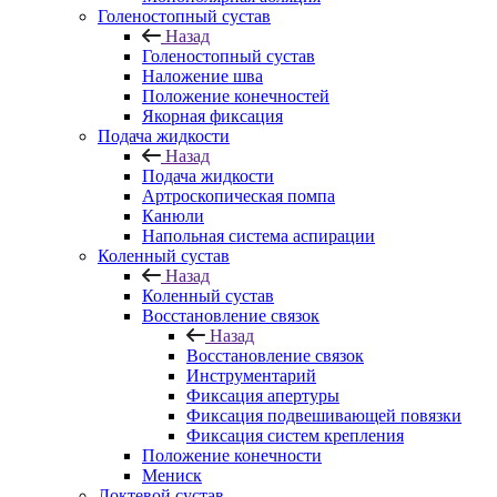
Голеностопный сустав
Назад
Голеностопный сустав
Наложение шва
Положение конечностей
Якорная фиксация
Подача жидкости
Назад
Подача жидкости
Артроскопическая помпа
Канюли
Напольная система аспирации
Коленный сустав
Назад
Коленный сустав
Восстановление связок
Назад
Восстановление связок
Инструментарий
Фиксация апертуры
Фиксация подвешивающей повязки
Фиксация систем крепления
Положение конечности
Мениск
Локтевой сустав