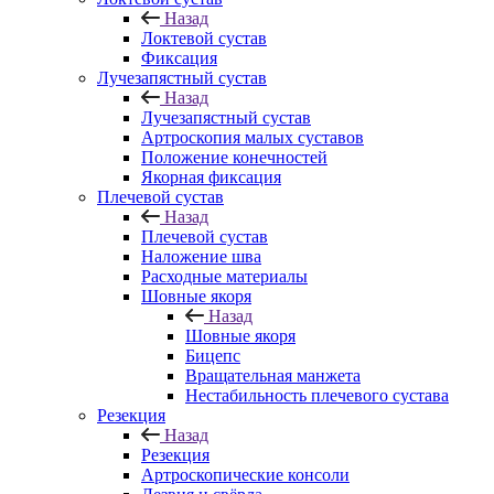
Назад
Локтевой сустав
Фиксация
Лучезапястный сустав
Назад
Лучезапястный сустав
Артроскопия малых суставов
Положение конечностей
Якорная фиксация
Плечевой сустав
Назад
Плечевой сустав
Наложение шва
Расходные материалы
Шовные якоря
Назад
Шовные якоря
Бицепс
Вращательная манжета
Нестабильность плечевого сустава
Резекция
Назад
Резекция
Артроскопические консоли