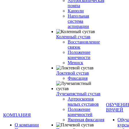
Артроскопическая
помпа
Канюли
Напольная
система
аспирации
Коленный сустав
Восстановление
связок
Положение
конечности
Мениск
Локтевой сустав
Фиксация
Лучезапястный сустав
Артроскопия
малых суставов
ОБУЧЕНИ
Положение
ВРАЧЕЙ
конечностей
КОМПАНИЯ
Якорная фиксация
Обуч
О компании
курсы