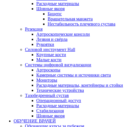
Расходные материалы
Шовные якоря
Бицепс
Вращательная манжета
Нестабильность плечевого сустава
Резекция
Артроскопические консоли
Лезвия и свёрла
Рукоятки
Силовой инструмент Hall
Крупные кости
Малые кости
Системы цифровой визуализации
Артроскопы
Камерные системы и источники света
Мониторы
Расходные материалы, контейнеры и стойки
Технические устройства
Тазобедренный сустав
Операционный доступ
Расходные материалы
Стабилизация
Шовные якоря
ОБУЧЕНИЕ ВРАЧЕЙ
Обучающие курсы за рубежом