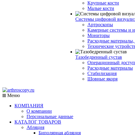
Крупные кости
Малые кости
Системы цифровой визуали
Артроскопы
Камерные системы и и
Мониторы
Расходные материалы,
Технические устройст
Тазобедренный сустав
Операционный доступ
Расходные материалы
Стабилизация
Шовные якоря
Меню
КОМПАНИЯ
О компании
Персональные данные
КАТАЛОГ ТОВАРОВ
Абляция
Биполярная абляция