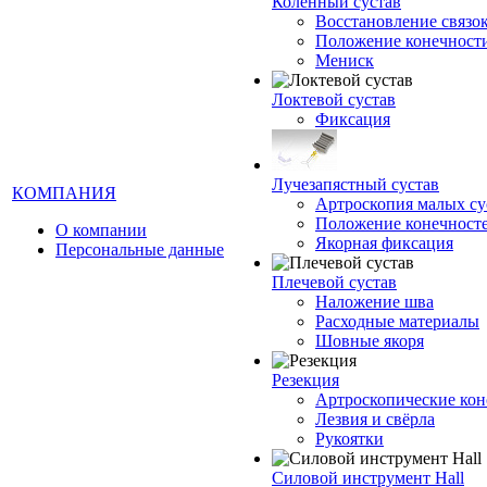
Коленный сустав
Восстановление связо
Положение конечност
Мениск
Локтевой сустав
Фиксация
Лучезапястный сустав
КОМПАНИЯ
Артроскопия малых су
Положение конечност
О компании
Якорная фиксация
Персональные данные
Плечевой сустав
Наложение шва
Расходные материалы
Шовные якоря
Резекция
Артроскопические кон
Лезвия и свёрла
Рукоятки
Силовой инструмент Hall