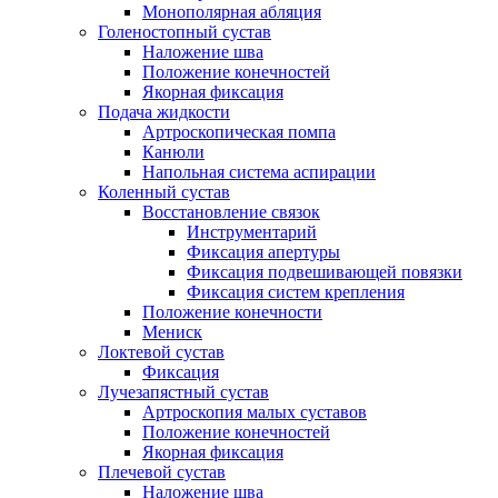
Монополярная абляция
Голеностопный сустав
Наложение шва
Положение конечностей
Якорная фиксация
Подача жидкости
Артроскопическая помпа
Канюли
Напольная система аспирации
Коленный сустав
Восстановление связок
Инструментарий
Фиксация апертуры
Фиксация подвешивающей повязки
Фиксация систем крепления
Положение конечности
Мениск
Локтевой сустав
Фиксация
Лучезапястный сустав
Артроскопия малых суставов
Положение конечностей
Якорная фиксация
Плечевой сустав
Наложение шва