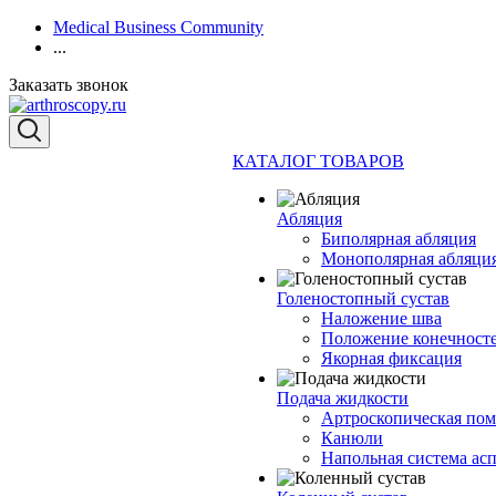
Medical Business Community
...
Заказать звонок
КАТАЛОГ ТОВАРОВ
Абляция
Биполярная абляция
Монополярная абляци
Голеностопный сустав
Наложение шва
Положение конечност
Якорная фиксация
Подача жидкости
Артроскопическая по
Канюли
Напольная система ас