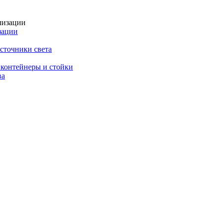
зации
сточники света
 контейнеры и стойки
ва