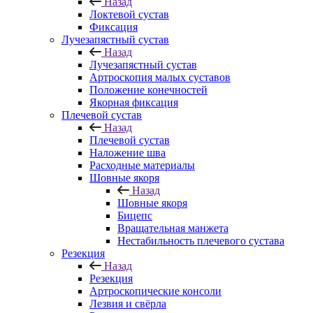
Назад
Локтевой сустав
Фиксация
Лучезапястный сустав
Назад
Лучезапястный сустав
Артроскопия малых суставов
Положение конечностей
Якорная фиксация
Плечевой сустав
Назад
Плечевой сустав
Наложение шва
Расходные материалы
Шовные якоря
Назад
Шовные якоря
Бицепс
Вращательная манжета
Нестабильность плечевого сустава
Резекция
Назад
Резекция
Артроскопические консоли
Лезвия и свёрла