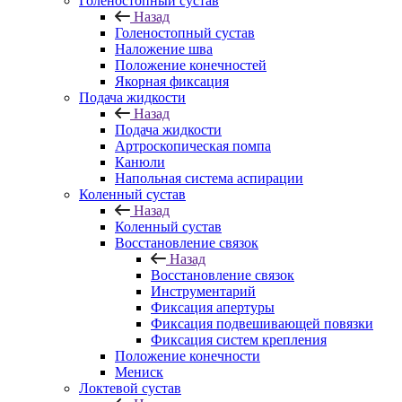
Голеностопный сустав
Назад
Голеностопный сустав
Наложение шва
Положение конечностей
Якорная фиксация
Подача жидкости
Назад
Подача жидкости
Артроскопическая помпа
Канюли
Напольная система аспирации
Коленный сустав
Назад
Коленный сустав
Восстановление связок
Назад
Восстановление связок
Инструментарий
Фиксация апертуры
Фиксация подвешивающей повязки
Фиксация систем крепления
Положение конечности
Мениск
Локтевой сустав