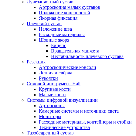
Лучезапястный сустав
Артроскопия малых суставов
Положение конечностей
Якорная фиксация
Плечевой сустав
Наложение шва
Расходные материалы
Шовные якоря
Бицепс
Вращательная манжета
Нестабильность плечевого сустава
Резекция
Артроскопические консоли
Лезвия и свёрла
Рукоятки
Силовой инструмент Hall
Крупные кости
Малые кости
Системы цифровой визуализации
Артроскопы
Камерные системы и источники света
Мониторы
Расходные материалы, контейнеры и стойки
Технические устройства
Тазобедренный сустав