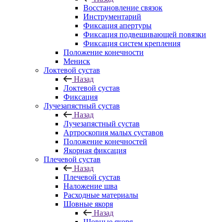
Восстановление связок
Инструментарий
Фиксация апертуры
Фиксация подвешивающей повязки
Фиксация систем крепления
Положение конечности
Мениск
Локтевой сустав
Назад
Локтевой сустав
Фиксация
Лучезапястный сустав
Назад
Лучезапястный сустав
Артроскопия малых суставов
Положение конечностей
Якорная фиксация
Плечевой сустав
Назад
Плечевой сустав
Наложение шва
Расходные материалы
Шовные якоря
Назад
Шовные якоря