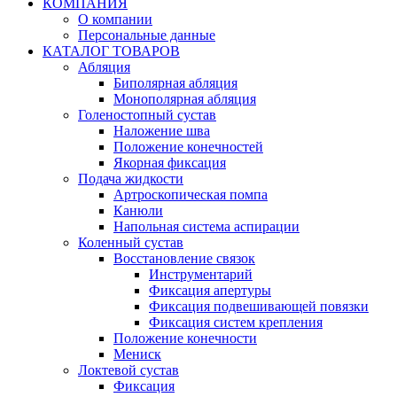
КОМПАНИЯ
О компании
Персональные данные
КАТАЛОГ ТОВАРОВ
Абляция
Биполярная абляция
Монополярная абляция
Голеностопный сустав
Наложение шва
Положение конечностей
Якорная фиксация
Подача жидкости
Артроскопическая помпа
Канюли
Напольная система аспирации
Коленный сустав
Восстановление связок
Инструментарий
Фиксация апертуры
Фиксация подвешивающей повязки
Фиксация систем крепления
Положение конечности
Мениск
Локтевой сустав
Фиксация