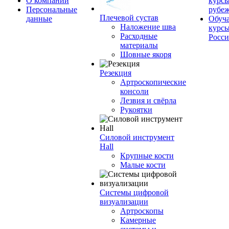
О компании
курсы
Персональные
рубе
Плечевой сустав
данные
Обуч
Наложение шва
курсы
Расходные
Росс
материалы
Шовные якоря
Резекция
Артроскопические
консоли
Лезвия и свёрла
Рукоятки
Силовой инструмент
Hall
Крупные кости
Малые кости
Системы цифровой
визуализации
Артроскопы
Камерные