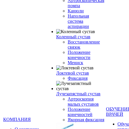
Артроскопическая
помпа
Канюли
Напольная
система
аспирации
Коленный сустав
Восстановление
связок
Положение
конечности
Мениск
Локтевой сустав
Фиксация
Лучезапястный сустав
Артроскопия
малых суставов
ОБУЧЕНИ
Положение
ВРАЧЕЙ
конечностей
КОМПАНИЯ
Якорная фиксация
Обуч