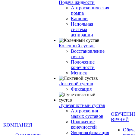
Подача жидкости
Артроскопическая
помпа
Канюли
Напольная
система
аспирации
Коленный сустав
Восстановление
связок
Положение
конечности
Мениск
Локтевой сустав
Фиксация
Лучезапястный сустав
Артроскопия
ОБУЧЕНИ
малых суставов
ВРАЧЕЙ
Положение
КОМПАНИЯ
конечностей
Обуч
Якорная фиксация