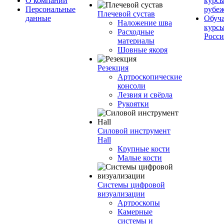
О компании
курсы
Персональные
рубе
Плечевой сустав
данные
Обуч
Наложение шва
курсы
Расходные
Росс
материалы
Шовные якоря
Резекция
Артроскопические
консоли
Лезвия и свёрла
Рукоятки
Силовой инструмент
Hall
Крупные кости
Малые кости
Системы цифровой
визуализации
Артроскопы
Камерные
системы и