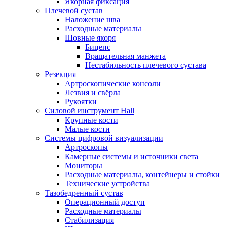
Якорная фиксация
Плечевой сустав
Наложение шва
Расходные материалы
Шовные якоря
Бицепс
Вращательная манжета
Нестабильность плечевого сустава
Резекция
Артроскопические консоли
Лезвия и свёрла
Рукоятки
Силовой инструмент Hall
Крупные кости
Малые кости
Системы цифровой визуализации
Артроскопы
Камерные системы и источники света
Мониторы
Расходные материалы, контейнеры и стойки
Технические устройства
Тазобедренный сустав
Операционный доступ
Расходные материалы
Стабилизация