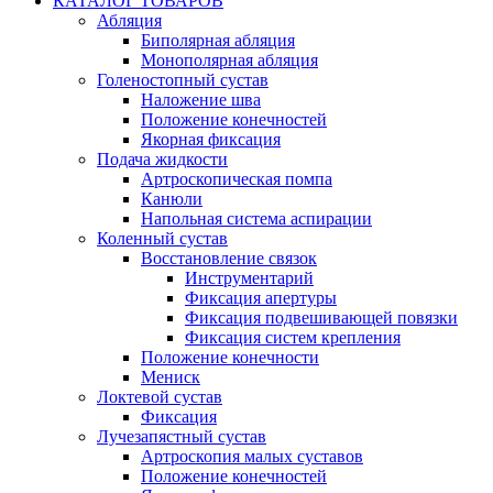
КАТАЛОГ ТОВАРОВ
Абляция
Биполярная абляция
Монополярная абляция
Голеностопный сустав
Наложение шва
Положение конечностей
Якорная фиксация
Подача жидкости
Артроскопическая помпа
Канюли
Напольная система аспирации
Коленный сустав
Восстановление связок
Инструментарий
Фиксация апертуры
Фиксация подвешивающей повязки
Фиксация систем крепления
Положение конечности
Мениск
Локтевой сустав
Фиксация
Лучезапястный сустав
Артроскопия малых суставов
Положение конечностей