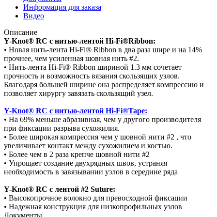
Информация для заказа
Видео
Описание
Y-Knot® RC с нитью-лентой Hi-Fi®Ribbon:
• Новая нить-лента Hi-Fi® Ribbon в два раза шире и на 14%
прочнее, чем усиленная шовная нить #2.
• Нить-лента Hi-Fi® Ribbon шириной 1.3 мм сочетает
прочность и возможность вязания скользящих узлов.
Благодаря большей ширине она распределяет компрессию и
позволяет хирургу завязать скользящий узел.
Y-Knot
® RC с нитью-лентой Hi-Fi®Tape:
• На 69% меньше абразивная, чем у другого производителя
при фиксации разрыва сухожилия.
• Более широкая компрессия чем у шовной нити #2 , что
увеличивает контакт между сухожилием и костью.
• Более чем в 2 раза крепче шовной нити #2
• Упрощает создание двухрядных швов, устраняя
необходимость в завязывании узлов в середине ряда
Y-Knot® RC с лентой #2 Suture:
• Высокопрочное волокно для превосходной фиксации
• Надежная конструкция для низкопрофильных узлов
Документы