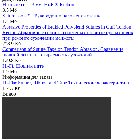
Нить-лента 1.3 мм. Hi-Fi® Ribbon
3.5 Мб
SutureLoop™ . Руководство наложения стежка
1.4 Мб
Abrasive Properties of Braided Polyblend Sutures in Cuff Tendon
Repair. Абразивные свойства плетеных полиблендовых швов
при ремонте сухожилий манжеты
258.9 Кб
Comparison of Suture Tape on Tendon Abrasion. Сравнение
шовной ленты на стираемость сухожилий
129.8 Кб
Hi-Fi. Шовная нить
1.9 Мб
Информация для заказа
Hi-Fi® Suture, Ribbon and Tape.Технические характеристики
114.5 Кб
Видео