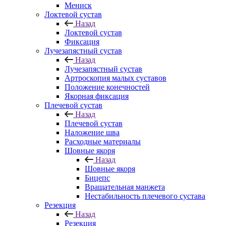
Мениск
Локтевой сустав
Назад
Локтевой сустав
Фиксация
Лучезапястный сустав
Назад
Лучезапястный сустав
Артроскопия малых суставов
Положение конечностей
Якорная фиксация
Плечевой сустав
Назад
Плечевой сустав
Наложение шва
Расходные материалы
Шовные якоря
Назад
Шовные якоря
Бицепс
Вращательная манжета
Нестабильность плечевого сустава
Резекция
Назад
Резекция