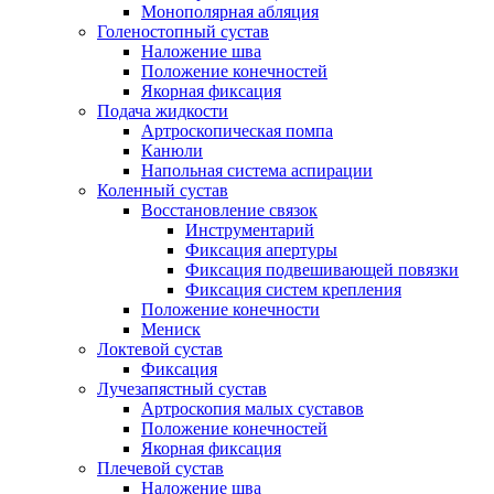
Монополярная абляция
Голеностопный сустав
Наложение шва
Положение конечностей
Якорная фиксация
Подача жидкости
Артроскопическая помпа
Канюли
Напольная система аспирации
Коленный сустав
Восстановление связок
Инструментарий
Фиксация апертуры
Фиксация подвешивающей повязки
Фиксация систем крепления
Положение конечности
Мениск
Локтевой сустав
Фиксация
Лучезапястный сустав
Артроскопия малых суставов
Положение конечностей
Якорная фиксация
Плечевой сустав
Наложение шва