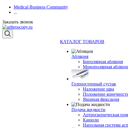
Medical Business Community
...
Заказать звонок
КАТАЛОГ ТОВАРОВ
Абляция
Биполярная абляция
Монополярная абляци
Голеностопный сустав
Наложение шва
Положение конечност
Якорная фиксация
Подача жидкости
Артроскопическая по
Канюли
Напольная система ас