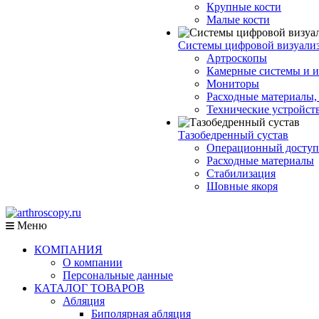
Крупные кости
Малые кости
Системы цифровой визуали
Артроскопы
Камерные системы и и
Мониторы
Расходные материалы,
Технические устройст
Тазобедренный сустав
Операционный доступ
Расходные материалы
Стабилизация
Шовные якоря
Меню
КОМПАНИЯ
О компании
Персональные данные
КАТАЛОГ ТОВАРОВ
Абляция
Биполярная абляция