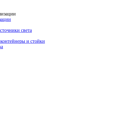
зации
сточники света
 контейнеры и стойки
ва