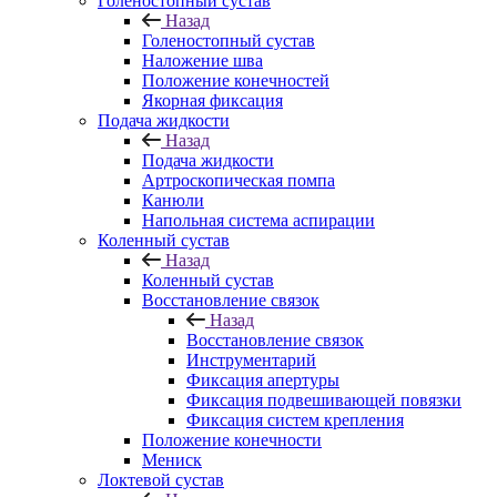
Голеностопный сустав
Назад
Голеностопный сустав
Наложение шва
Положение конечностей
Якорная фиксация
Подача жидкости
Назад
Подача жидкости
Артроскопическая помпа
Канюли
Напольная система аспирации
Коленный сустав
Назад
Коленный сустав
Восстановление связок
Назад
Восстановление связок
Инструментарий
Фиксация апертуры
Фиксация подвешивающей повязки
Фиксация систем крепления
Положение конечности
Мениск
Локтевой сустав