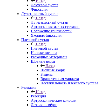
Назад
Локтевой сустав
Фиксация
Лучезапястный сустав
Назад
Лучезапястный сустав
Артроскопия малых суставов
Положение конечностей
Якорная фиксация
Плечевой сустав
Назад
Плечевой сустав
Наложение шва
Расходные материалы
Шовные якоря
Назад
Шовные якоря
Бицепс
Вращательная манжета
Нестабильность плечевого сустава
Резекция
Назад
Резекция
Артроскопические консоли
Лезвия и свёрла