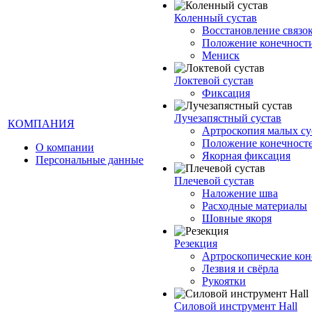
Коленный сустав
Восстановление связо
Положение конечност
Мениск
Локтевой сустав
Фиксация
Лучезапястный сустав
КОМПАНИЯ
Артроскопия малых су
Положение конечност
О компании
Якорная фиксация
Персональные данные
Плечевой сустав
Наложение шва
Расходные материалы
Шовные якоря
Резекция
Артроскопические кон
Лезвия и свёрла
Рукоятки
Силовой инструмент Hall