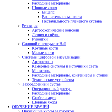
Расходные материалы
Шовные якоря
Бицепс
Вращательная манжета
Нестабильность плечевого сустава
Резекция
Артроскопические консоли
Лезвия и свёрла
Рукоятки
Силовой инструмент Hall
Крупные кости
Малые кости
Системы цифровой визуализации
Артроскопы
Камерные системы и источники света
Мониторы
Расходные материалы, контейнеры и стойки
Технические устройства
Тазобедренный сустав
Операционный доступ
Расходные материалы
Стабилизация
Шовные якоря
ОБУЧЕНИЕ ВРАЧЕЙ
Обучающие курсы за рубежом