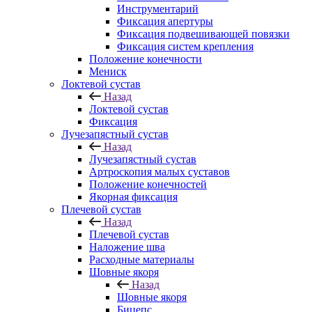
Инструментарий
Фиксация апертуры
Фиксация подвешивающей повязки
Фиксация систем крепления
Положение конечности
Мениск
Локтевой сустав
Назад
Локтевой сустав
Фиксация
Лучезапястный сустав
Назад
Лучезапястный сустав
Артроскопия малых суставов
Положение конечностей
Якорная фиксация
Плечевой сустав
Назад
Плечевой сустав
Наложение шва
Расходные материалы
Шовные якоря
Назад
Шовные якоря
Бицепс