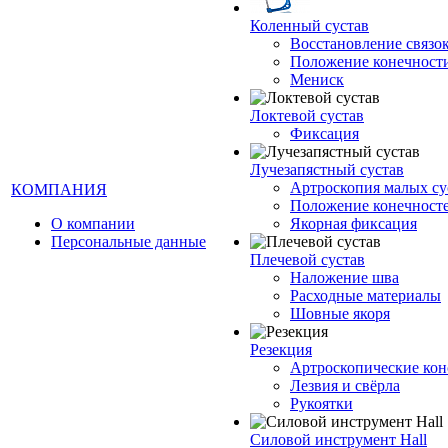
Коленный сустав
Восстановление связо
Положение конечност
Мениск
Локтевой сустав
Фиксация
Лучезапястный сустав
Артроскопия малых су
КОМПАНИЯ
Положение конечност
О компании
Якорная фиксация
Персональные данные
Плечевой сустав
Наложение шва
Расходные материалы
Шовные якоря
Резекция
Артроскопические кон
Лезвия и свёрла
Рукоятки
Силовой инструмент Hall