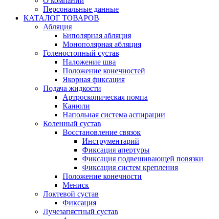
О компании
Персональные данные
КАТАЛОГ ТОВАРОВ
Абляция
Биполярная абляция
Монополярная абляция
Голеностопный сустав
Наложение шва
Положение конечностей
Якорная фиксация
Подача жидкости
Артроскопическая помпа
Канюли
Напольная система аспирации
Коленный сустав
Восстановление связок
Инструментарий
Фиксация апертуры
Фиксация подвешивающей повязки
Фиксация систем крепления
Положение конечности
Мениск
Локтевой сустав
Фиксация
Лучезапястный сустав