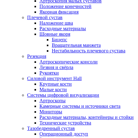
Артроскопия малых суставов
Положение конечностей
Якорная фиксация
Плечевой сустав
Наложение шва
Расходные материалы
Шовные якоря
Бицепс
Вращательная манжета
Нестабильность плечевого сустава
Резекция
Артроскопические консоли
Лезвия и свёрла
Рукоятки
Силовой инструмент Hall
Крупные кости
Малые кости
Системы цифровой визуализации
Артроскопы
Камерные системы и источники света
Мониторы
Расходные материалы, контейнеры и стойки
Технические устройства
Тазобедренный сустав
Операционный доступ