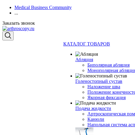
Medical Business Community
...
Заказать звонок
КАТАЛОГ ТОВАРОВ
Абляция
Биполярная абляция
Монополярная абляци
Голеностопный сустав
Наложение шва
Положение конечност
Якорная фиксация
Подача жидкости
Артроскопическая по
Канюли
Напольная система ас