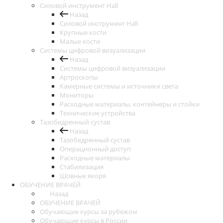
Силовой инструмент Hall
Назад
Силовой инструмент Hall
Крупные кости
Малые кости
Системы цифровой визуализации
Назад
Системы цифровой визуализации
Артроскопы
Камерные системы и источники света
Мониторы
Расходные материалы, контейнеры и стойки
Технические устройства
Тазобедренный сустав
Назад
Тазобедренный сустав
Операционный доступ
Расходные материалы
Стабилизация
Шовные якоря
ОБУЧЕНИЕ ВРАЧЕЙ
Назад
ОБУЧЕНИЕ ВРАЧЕЙ
Обучающие курсы за рубежом
Обучающие курсы в России