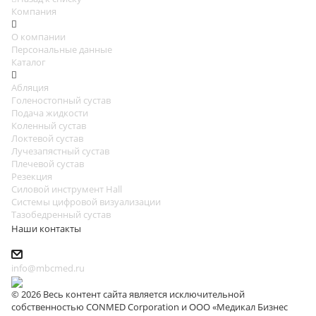
Компания
О компании
Персональные данные
Каталог
Абляция
Голеностопный сустав
Подача жидкости
Коленный сустав
Локтевой сустав
Лучезапястный сустав
Плечевой сустав
Резекция
Силовой инструмент Hall
Системы цифровой визуализации
Тазобедренный сустав
Наши контакты
info@mbcmed.ru
© 2026 Весь контент сайта является исключительной
собственностью CONMED Corporation и ООО «Медикал Бизнес