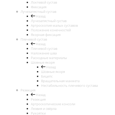
Локтевой сустав
Фиксация
Лучезапястный сустав
Назад
Лучезапястный сустав
Артроскопия малых суставов
Положение конечностей
Якорная фиксация
Плечевой сустав
Назад
Плечевой сустав
Наложение шва
Расходные материалы
Шовные якоря
Назад
Шовные якоря
Бицепс
Вращательная манжета
Нестабильность плечевого сустава
Резекция
Назад
Резекция
Артроскопические консоли
Лезвия и свёрла
Рукоятки