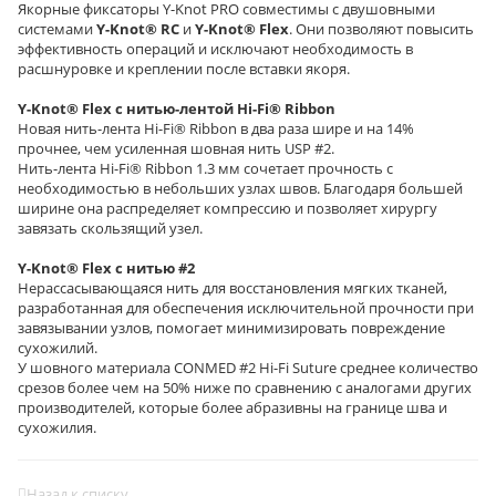
Якорные фиксаторы Y-Knot PRO совместимы с двушовными
системами
Y-Knot® RC
и
Y-Knot® Flex
. Они позволяют повысить
эффективность операций и исключают необходимость в
расшнуровке и креплении после вставки якоря.
Y-Knot® Flex с нитью-лентой Hi-Fi® Ribbon
Новая нить-лента Hi-Fi® Ribbon в два раза шире и на 14%
прочнее, чем усиленная шовная нить USP #2.
Нить-лента Hi-Fi® Ribbon 1.3 мм сочетает прочность с
необходимостью в небольших узлах швов. Благодаря большей
ширине она распределяет компрессию и позволяет хирургу
завязать скользящий узел.
Y-Knot® Flex с нитью #2
Нерассасывающаяся нить для восстановления мягких тканей,
разработанная для обеспечения исключительной прочности при
завязывании узлов, помогает минимизировать повреждение
сухожилий.
У шовного материала CONMED #2 Hi-Fi Suture среднее количество
срезов более чем на 50% ниже по сравнению с аналогами других
производителей, которые более абразивны на границе шва и
сухожилия.
Назад к списку