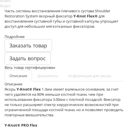
Видео
Видео
Часть системы восстановления плечевого сустава Shoulder
Restoration System якорный фиксатор
Y-Knot Flex®
для
восстановления суставной губы и суставной капсулы упрощает
доступ для небольших мягкотканных фиксаторов.
Подробнее
Заказать товар
Задать вопрос
Весь товар сертифицирован
Описание
Документы
Информация для заказа
Описание
Якорь
Y-Knot® Flex
1.3мм имеет маленькое основание, за счет
чего удаляется на 80% меньше костной ткани, чем при
использовании фиксатора 3.00мм с плотной посадкой. Фиксатор
не только расширяет спектр хирургических возможностей при
ограниченной площади костной ткани, но и позволяет проводить
повторные вмешательства.
Y-Knot® PRO Flex