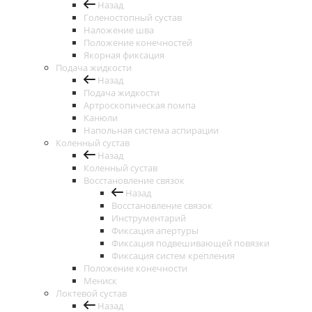
Назад
Голеностопный сустав
Наложение шва
Положение конечностей
Якорная фиксация
Подача жидкости
Назад
Подача жидкости
Артроскопическая помпа
Канюли
Напольная система аспирации
Коленный сустав
Назад
Коленный сустав
Восстановление связок
Назад
Восстановление связок
Инструментарий
Фиксация апертуры
Фиксация подвешивающей повязки
Фиксация систем крепления
Положение конечности
Мениск
Локтевой сустав
Назад