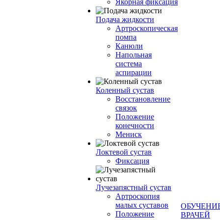
Якорная фиксация
Подача жидкости
Артроскопическая
помпа
Канюли
Напольная
система
аспирации
Коленный сустав
Восстановление
связок
Положение
конечности
Мениск
Локтевой сустав
Фиксация
Лучезапястный сустав
Артроскопия
малых суставов
ОБУЧЕНИ
Положение
ВРАЧЕЙ