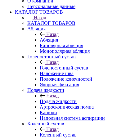
О компании
Персональные данные
КАТАЛОГ ТОВАРОВ
Назад
КАТАЛОГ ТОВАРОВ
Абляция
Назад
Абляция
Биполярная абляция
Монополярная абляция
Голеностопный сустав
Назад
Голеностопный сустав
Наложение шва
Положение конечностей
Якорная фиксация
Подача жидкости
Назад
Подача жидкости
Артроскопическая помпа
Канюли
Напольная система аспирации
Коленный сустав
Назад
Коленный сустав