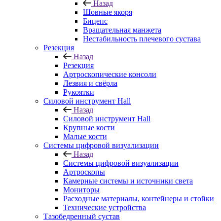
Назад
Шовные якоря
Бицепс
Вращательная манжета
Нестабильность плечевого сустава
Резекция
Назад
Резекция
Артроскопические консоли
Лезвия и свёрла
Рукоятки
Силовой инструмент Hall
Назад
Силовой инструмент Hall
Крупные кости
Малые кости
Системы цифровой визуализации
Назад
Системы цифровой визуализации
Артроскопы
Камерные системы и источники света
Мониторы
Расходные материалы, контейнеры и стойки
Технические устройства
Тазобедренный сустав