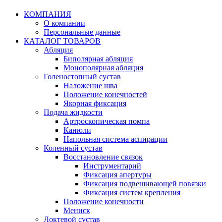
КОМПАНИЯ
О компании
Персональные данные
КАТАЛОГ ТОВАРОВ
Абляция
Биполярная абляция
Монополярная абляция
Голеностопный сустав
Наложение шва
Положение конечностей
Якорная фиксация
Подача жидкости
Артроскопическая помпа
Канюли
Напольная система аспирации
Коленный сустав
Восстановление связок
Инструментарий
Фиксация апертуры
Фиксация подвешивающей повязки
Фиксация систем крепления
Положение конечности
Мениск
Локтевой сустав