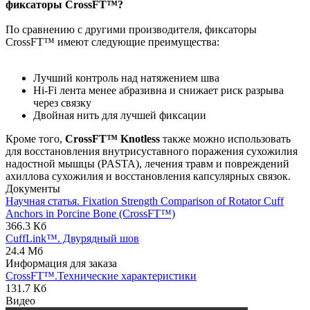
фиксаторы CrossFT™?
По сравнению с другими производителя, фиксаторы
CrossFT™ имеют следующие преимущества:
Лучший контроль над натяжением шва
Hi-Fi лента менее абразивна и снижает риск разрыва
через связку
Двойная нить для лучшей фиксации
Кроме того,
CrossFT™
Knotless
также можно использовать
для восстановления внутрисуставного поражения сухожилия
надостной мышцы (PASTA), лечения травм и повреждений
ахиллова сухожилия и восстановления капсулярных связок.
Документы
Научная статья. Fixation Strength Comparison of Rotator Cuff
Anchors in Porcine Bone (CrossFT™)
366.3 Кб
CuffLink™. Двурядный шов
24.4 Мб
Информация для заказа
CrossFT™.Технические характеристики
131.7 Кб
Видео