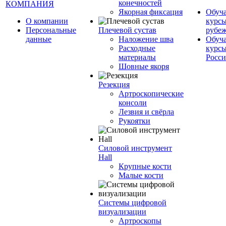
конечностей
КОМПАНИЯ
Якорная фиксация
Обуч
О компании
курсы
Персональные
Плечевой сустав
рубе
данные
Наложение шва
Обуч
Расходные
курсы
материалы
Росс
Шовные якоря
Резекция
Артроскопические
консоли
Лезвия и свёрла
Рукоятки
Силовой инструмент
Hall
Крупные кости
Малые кости
Системы цифровой
визуализации
Артроскопы