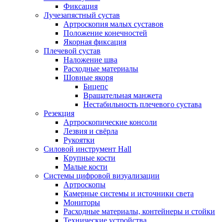
Фиксация
Лучезапястный сустав
Артроскопия малых суставов
Положение конечностей
Якорная фиксация
Плечевой сустав
Наложение шва
Расходные материалы
Шовные якоря
Бицепс
Вращательная манжета
Нестабильность плечевого сустава
Резекция
Артроскопические консоли
Лезвия и свёрла
Рукоятки
Силовой инструмент Hall
Крупные кости
Малые кости
Системы цифровой визуализации
Артроскопы
Камерные системы и источники света
Мониторы
Расходные материалы, контейнеры и стойки
Технические устройства