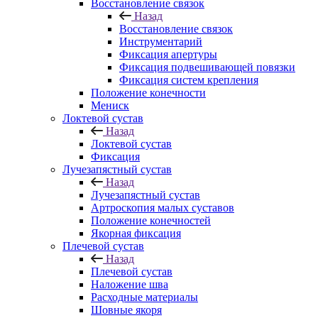
Восстановление связок
Назад
Восстановление связок
Инструментарий
Фиксация апертуры
Фиксация подвешивающей повязки
Фиксация систем крепления
Положение конечности
Мениск
Локтевой сустав
Назад
Локтевой сустав
Фиксация
Лучезапястный сустав
Назад
Лучезапястный сустав
Артроскопия малых суставов
Положение конечностей
Якорная фиксация
Плечевой сустав
Назад
Плечевой сустав
Наложение шва
Расходные материалы
Шовные якоря