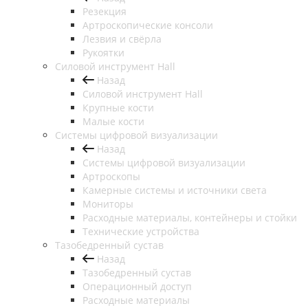
Резекция
Артроскопические консоли
Лезвия и свёрла
Рукоятки
Силовой инструмент Hall
Назад
Силовой инструмент Hall
Крупные кости
Малые кости
Системы цифровой визуализации
Назад
Системы цифровой визуализации
Артроскопы
Камерные системы и источники света
Мониторы
Расходные материалы, контейнеры и стойки
Технические устройства
Тазобедренный сустав
Назад
Тазобедренный сустав
Операционный доступ
Расходные материалы