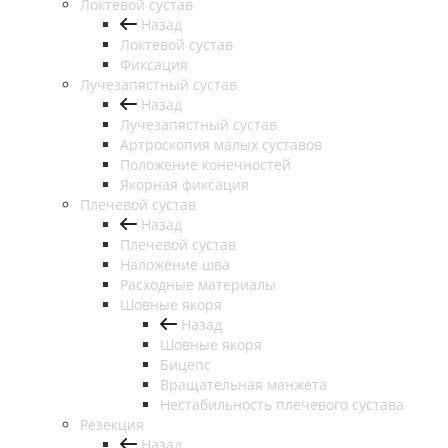
Локтевой сустав
Назад
Локтевой сустав
Фиксация
Лучезапястный сустав
Назад
Лучезапястный сустав
Артроскопия малых суставов
Положение конечностей
Якорная фиксация
Плечевой сустав
Назад
Плечевой сустав
Наложение шва
Расходные материалы
Шовные якоря
Назад
Шовные якоря
Бицепс
Вращательная манжета
Нестабильность плечевого сустава
Резекция
Назад