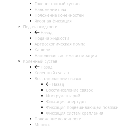
Голеностопный сустав
Наложение шва
Положение конечностей
Якорная фиксация
Подача жидкости
Назад
Подача жидкости
Артроскопическая помпа
Канюли
Напольная система аспирации
Коленный сустав
Назад
Коленный сустав
Восстановление связок
Назад
Восстановление связок
Инструментарий
Фиксация апертуры
Фиксация подвешивающей повязки
Фиксация систем крепления
Положение конечности
Мениск