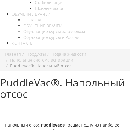
Стабилизация
Шовные якоря
ОБУЧЕНИЕ ВРАЧЕЙ
Назад
ОБУЧЕНИЕ ВРАЧЕЙ
Обучающие курсы за рубежом
Обучающие курсы в России
КОНТАКТЫ
Главная
Продукты
Подача жидкости
Напольная система аспирации
PuddleVac®. Напольный отсос
PuddleVac®. Напольный
отсос
Напольный отсос
PuddleVac®
решает одну из наиболее