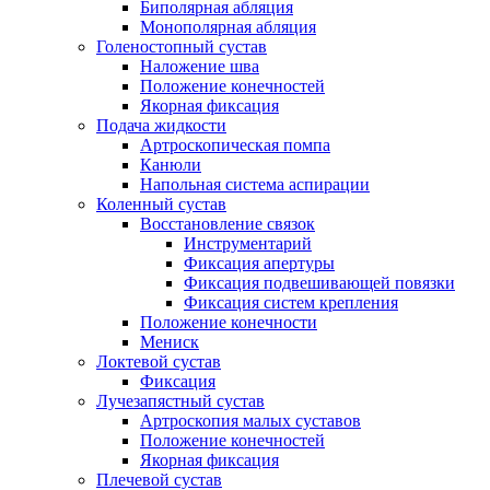
Биполярная абляция
Монополярная абляция
Голеностопный сустав
Наложение шва
Положение конечностей
Якорная фиксация
Подача жидкости
Артроскопическая помпа
Канюли
Напольная система аспирации
Коленный сустав
Восстановление связок
Инструментарий
Фиксация апертуры
Фиксация подвешивающей повязки
Фиксация систем крепления
Положение конечности
Мениск
Локтевой сустав
Фиксация
Лучезапястный сустав
Артроскопия малых суставов
Положение конечностей
Якорная фиксация
Плечевой сустав