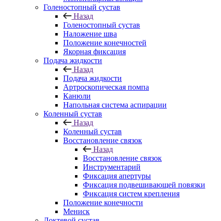
Голеностопный сустав
Назад
Голеностопный сустав
Наложение шва
Положение конечностей
Якорная фиксация
Подача жидкости
Назад
Подача жидкости
Артроскопическая помпа
Канюли
Напольная система аспирации
Коленный сустав
Назад
Коленный сустав
Восстановление связок
Назад
Восстановление связок
Инструментарий
Фиксация апертуры
Фиксация подвешивающей повязки
Фиксация систем крепления
Положение конечности
Мениск
Локтевой сустав