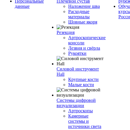
Персональные
Плечевой сустав
рубе
данные
Наложение шва
Обуч
Расходные
курсы
материалы
Росс
Шовные якоря
Резекция
Артроскопические
консоли
Лезвия и свёрла
Рукоятки
Силовой инструмент
Hall
Крупные кости
Малые кости
Системы цифровой
визуализации
Артроскопы
Камерные
системы и
источники света