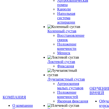
Артроскопическая
помпа
Канюли
Напольная
система
аспирации
Коленный сустав
Восстановление
связок
Положение
конечности
Мениск
Локтевой сустав
Фиксация
Лучезапястный сустав
Артроскопия
малых суставов
ОБУЧЕНИ
Положение
ВРАЧЕЙ
конечностей
КОМПАНИЯ
Якорная фиксация
Обуч
О компании
курсы