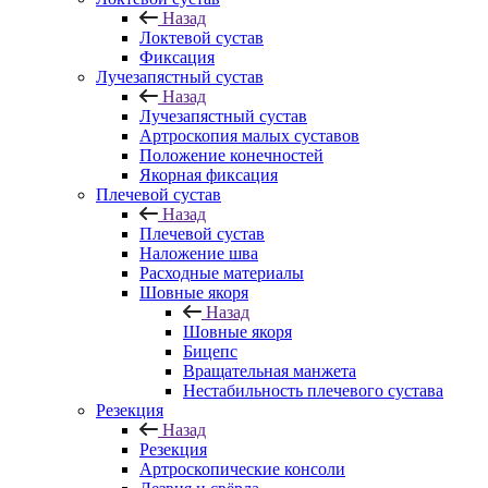
Назад
Локтевой сустав
Фиксация
Лучезапястный сустав
Назад
Лучезапястный сустав
Артроскопия малых суставов
Положение конечностей
Якорная фиксация
Плечевой сустав
Назад
Плечевой сустав
Наложение шва
Расходные материалы
Шовные якоря
Назад
Шовные якоря
Бицепс
Вращательная манжета
Нестабильность плечевого сустава
Резекция
Назад
Резекция
Артроскопические консоли