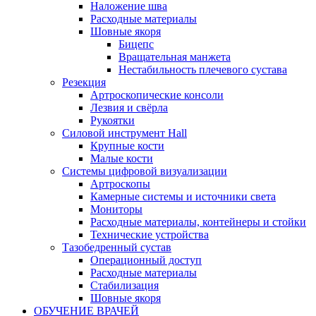
Наложение шва
Расходные материалы
Шовные якоря
Бицепс
Вращательная манжета
Нестабильность плечевого сустава
Резекция
Артроскопические консоли
Лезвия и свёрла
Рукоятки
Силовой инструмент Hall
Крупные кости
Малые кости
Системы цифровой визуализации
Артроскопы
Камерные системы и источники света
Мониторы
Расходные материалы, контейнеры и стойки
Технические устройства
Тазобедренный сустав
Операционный доступ
Расходные материалы
Стабилизация
Шовные якоря
ОБУЧЕНИЕ ВРАЧЕЙ