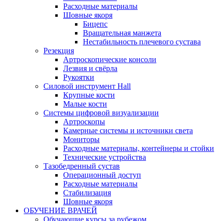
Расходные материалы
Шовные якоря
Бицепс
Вращательная манжета
Нестабильность плечевого сустава
Резекция
Артроскопические консоли
Лезвия и свёрла
Рукоятки
Силовой инструмент Hall
Крупные кости
Малые кости
Системы цифровой визуализации
Артроскопы
Камерные системы и источники света
Мониторы
Расходные материалы, контейнеры и стойки
Технические устройства
Тазобедренный сустав
Операционный доступ
Расходные материалы
Стабилизация
Шовные якоря
ОБУЧЕНИЕ ВРАЧЕЙ
Обучающие курсы за рубежом