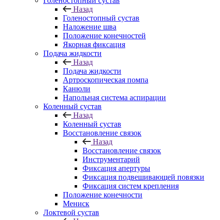
Голеностопный сустав
Назад
Голеностопный сустав
Наложение шва
Положение конечностей
Якорная фиксация
Подача жидкости
Назад
Подача жидкости
Артроскопическая помпа
Канюли
Напольная система аспирации
Коленный сустав
Назад
Коленный сустав
Восстановление связок
Назад
Восстановление связок
Инструментарий
Фиксация апертуры
Фиксация подвешивающей повязки
Фиксация систем крепления
Положение конечности
Мениск
Локтевой сустав