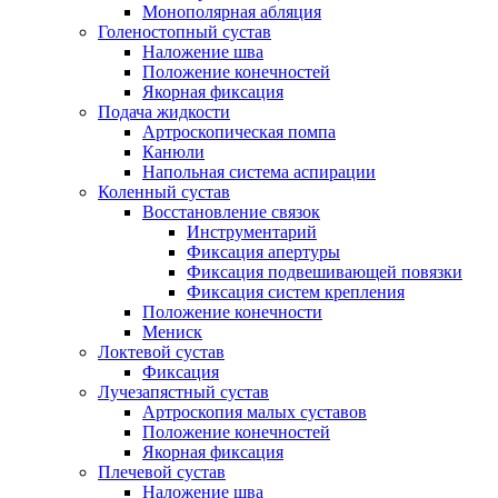
Монополярная абляция
Голеностопный сустав
Наложение шва
Положение конечностей
Якорная фиксация
Подача жидкости
Артроскопическая помпа
Канюли
Напольная система аспирации
Коленный сустав
Восстановление связок
Инструментарий
Фиксация апертуры
Фиксация подвешивающей повязки
Фиксация систем крепления
Положение конечности
Мениск
Локтевой сустав
Фиксация
Лучезапястный сустав
Артроскопия малых суставов
Положение конечностей
Якорная фиксация
Плечевой сустав
Наложение шва