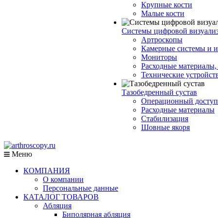
Крупные кости
Малые кости
Системы цифровой визуали
Артроскопы
Камерные системы и и
Мониторы
Расходные материалы,
Технические устройст
Тазобедренный сустав
Операционный доступ
Расходные материалы
Стабилизация
Шовные якоря
Меню
КОМПАНИЯ
О компании
Персональные данные
КАТАЛОГ ТОВАРОВ
Абляция
Биполярная абляция