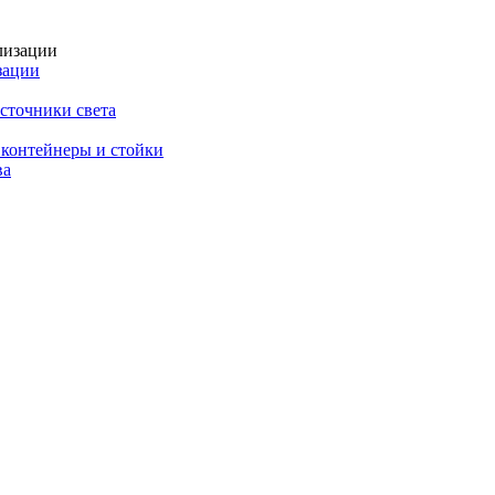
зации
сточники света
 контейнеры и стойки
ва