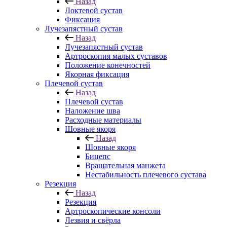
Назад
Локтевой сустав
Фиксация
Лучезапястный сустав
Назад
Лучезапястный сустав
Артроскопия малых суставов
Положение конечностей
Якорная фиксация
Плечевой сустав
Назад
Плечевой сустав
Наложение шва
Расходные материалы
Шовные якоря
Назад
Шовные якоря
Бицепс
Вращательная манжета
Нестабильность плечевого сустава
Резекция
Назад
Резекция
Артроскопические консоли
Лезвия и свёрла