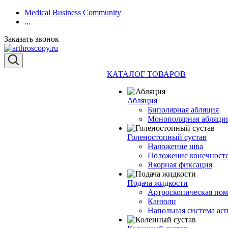
Medical Business Community
...
Заказать звонок
КАТАЛОГ ТОВАРОВ
Абляция
Биполярная абляция
Монополярная абляци
Голеностопный сустав
Наложение шва
Положение конечност
Якорная фиксация
Подача жидкости
Артроскопическая по
Канюли
Напольная система ас