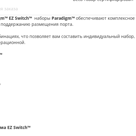
я заказа
gm™ EZ Switch™
наборы
Paradigm™
обеспечивают комплексное
и поддержанию размещения порта.
инациях, что позволяет вам составить индивидуальный набор,
ерационной.
™
™
ма EZ Switch™