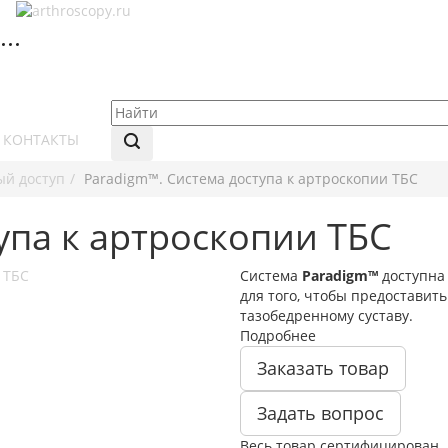
КОНТАКТЫ
й доступ
Paradigm™. Система доступа к артроскопии ТБС
упа к артроскопии ТБС
Система
Paradigm™
доступна
для того, чтобы предоставит
тазобедренному суставу.
Подробнее
Заказать товар
Задать вопрос
Весь товар сертифицирован