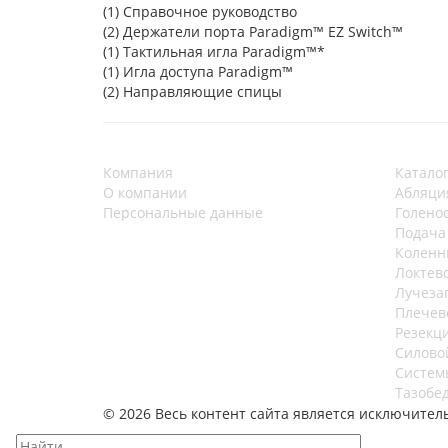
(1) Справочное руководство
(2) Держатели порта Paradigm™ EZ Switch™
(1) Тактильная игла Paradigm™*
(1) Игла доступа Paradigm™
(2) Направляющие спицы
Компания
Катало
О компании
Абляци
Персональные данные
Голено
Подача
Коленн
Локтев
Лучеза
Плечев
Резекц
Силово
Систем
Тазобе
© 2026 Весь контент сайта является исключите