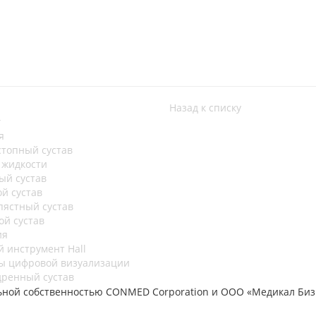
Назад к списку
г
я
стопный сустав
 жидкости
ый сустав
ой сустав
пястный сустав
ой сустав
ия
й инструмент Hall
ы цифровой визуализации
дренный сустав
льной собственностью CONMED Corporation и ООО «Медикал Би