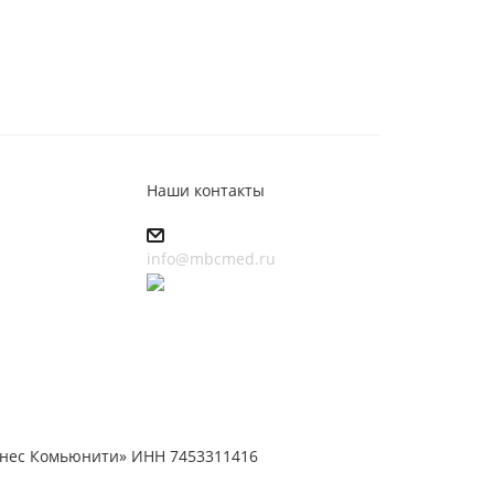
Наши контакты
info@mbcmed.ru
знес Комьюнити» ИНН 7453311416