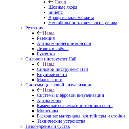
Назад
Шовные якоря
Бицепс
Вращательная манжета
Нестабильность плечевого сустава
Резекция
Назад
Резекция
Артроскопические консоли
Лезвия и свёрла
Рукоятки
Силовой инструмент Hall
Назад
Силовой инструмент Hall
Крупные кости
Малые кости
Системы цифровой визуализации
Назад
Системы цифровой визуализации
Артроскопы
Камерные системы и источники света
Мониторы
Расходные материалы, контейнеры и стойки
Технические устройства
Тазобедренный сустав