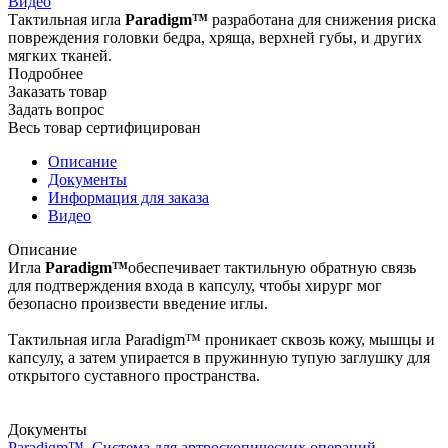
Видео
Тактильная игла
Paradigm™
разработана для снижения риска
повреждения головки бедра, хряща, верхней губы, и других
мягких тканей.
Подробнее
Заказать товар
Задать вопрос
Весь товар сертифицирован
Описание
Документы
Информация для заказа
Видео
Описание
Игла
Paradigm™
обеспечивает тактильную обратную связь
для подтверждения входа в капсулу, чтобы хирург мог
безопасно произвести введение иглы.
Тактильная игла Paradigm™ проникает сквозь кожу, мышцы и
капсулу, а затем упирается в пружинную тупую заглушку для
открытого суставного пространства.
Документы
Paradigm™. Система для артроскопических операций