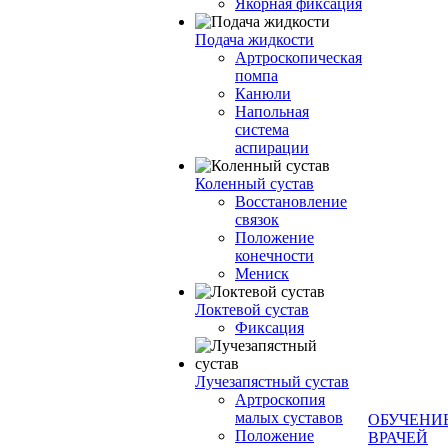
Якорная фиксация
Подача жидкости
Артроскопическая
помпа
Канюли
Напольная
система
аспирации
Коленный сустав
Восстановление
связок
Положение
конечности
Мениск
Локтевой сустав
Фиксация
Лучезапястный сустав
Артроскопия
малых суставов
ОБУЧЕНИ
Положение
ВРАЧЕЙ