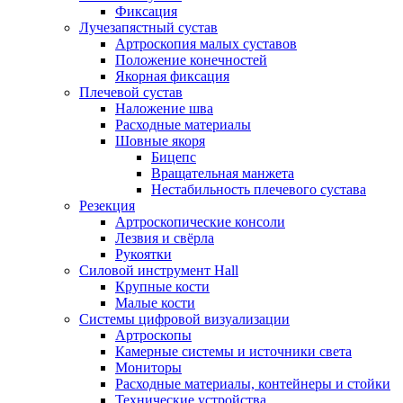
Фиксация
Лучезапястный сустав
Артроскопия малых суставов
Положение конечностей
Якорная фиксация
Плечевой сустав
Наложение шва
Расходные материалы
Шовные якоря
Бицепс
Вращательная манжета
Нестабильность плечевого сустава
Резекция
Артроскопические консоли
Лезвия и свёрла
Рукоятки
Силовой инструмент Hall
Крупные кости
Малые кости
Системы цифровой визуализации
Артроскопы
Камерные системы и источники света
Мониторы
Расходные материалы, контейнеры и стойки
Технические устройства