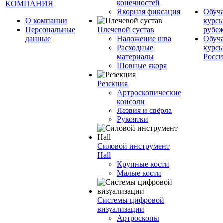
конечностей
КОМПАНИЯ
Якорная фиксация
Обуч
О компании
курсы
Персональные
Плечевой сустав
рубе
данные
Наложение шва
Обуч
Расходные
курсы
материалы
Росс
Шовные якоря
Резекция
Артроскопические
консоли
Лезвия и свёрла
Рукоятки
Силовой инструмент
Hall
Крупные кости
Малые кости
Системы цифровой
визуализации
Артроскопы