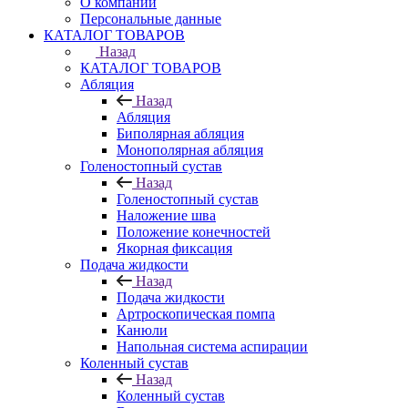
О компании
Персональные данные
КАТАЛОГ ТОВАРОВ
Назад
КАТАЛОГ ТОВАРОВ
Абляция
Назад
Абляция
Биполярная абляция
Монополярная абляция
Голеностопный сустав
Назад
Голеностопный сустав
Наложение шва
Положение конечностей
Якорная фиксация
Подача жидкости
Назад
Подача жидкости
Артроскопическая помпа
Канюли
Напольная система аспирации
Коленный сустав
Назад
Коленный сустав