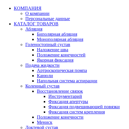
КОМПАНИЯ
О компании
Персональные данные
КАТАЛОГ ТОВАРОВ
Абляция
Биполярная абляция
Монополярная абляция
Голеностопный сустав
Наложение шва
Положение конечностей
Якорная фиксация
Подача жидкости
Артроскопическая помпа
Канюли
Напольная система аспирации
Коленный сустав
Восстановление связок
Инструментарий
Фиксация апертуры
Фиксация подвешивающей повязки
Фиксация систем крепления
Положение конечности
Мениск
Локтевой сустав