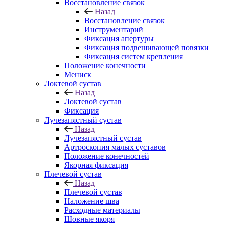
Восстановление связок
Назад
Восстановление связок
Инструментарий
Фиксация апертуры
Фиксация подвешивающей повязки
Фиксация систем крепления
Положение конечности
Мениск
Локтевой сустав
Назад
Локтевой сустав
Фиксация
Лучезапястный сустав
Назад
Лучезапястный сустав
Артроскопия малых суставов
Положение конечностей
Якорная фиксация
Плечевой сустав
Назад
Плечевой сустав
Наложение шва
Расходные материалы
Шовные якоря