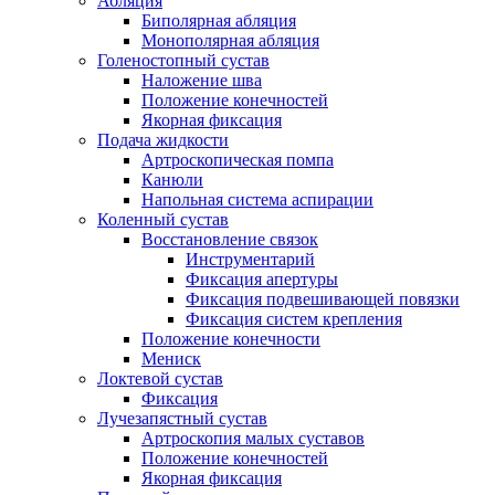
Абляция
Биполярная абляция
Монополярная абляция
Голеностопный сустав
Наложение шва
Положение конечностей
Якорная фиксация
Подача жидкости
Артроскопическая помпа
Канюли
Напольная система аспирации
Коленный сустав
Восстановление связок
Инструментарий
Фиксация апертуры
Фиксация подвешивающей повязки
Фиксация систем крепления
Положение конечности
Мениск
Локтевой сустав
Фиксация
Лучезапястный сустав
Артроскопия малых суставов
Положение конечностей
Якорная фиксация