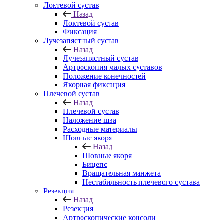
Локтевой сустав
Назад
Локтевой сустав
Фиксация
Лучезапястный сустав
Назад
Лучезапястный сустав
Артроскопия малых суставов
Положение конечностей
Якорная фиксация
Плечевой сустав
Назад
Плечевой сустав
Наложение шва
Расходные материалы
Шовные якоря
Назад
Шовные якоря
Бицепс
Вращательная манжета
Нестабильность плечевого сустава
Резекция
Назад
Резекция
Артроскопические консоли