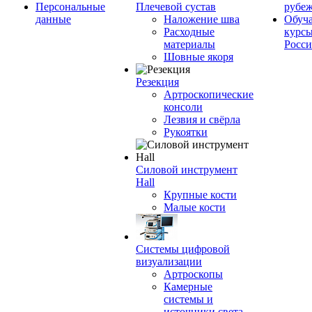
Персональные
Плечевой сустав
рубе
данные
Наложение шва
Обуч
Расходные
курсы
материалы
Росс
Шовные якоря
Резекция
Артроскопические
консоли
Лезвия и свёрла
Рукоятки
Силовой инструмент
Hall
Крупные кости
Малые кости
Системы цифровой
визуализации
Артроскопы
Камерные
системы и
источники света