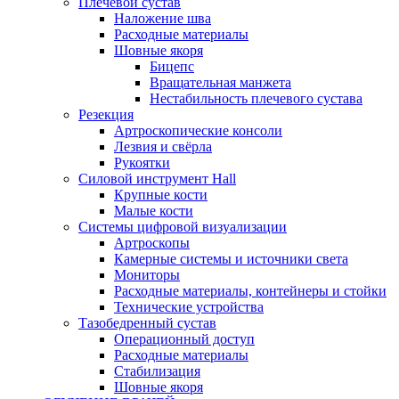
Плечевой сустав
Наложение шва
Расходные материалы
Шовные якоря
Бицепс
Вращательная манжета
Нестабильность плечевого сустава
Резекция
Артроскопические консоли
Лезвия и свёрла
Рукоятки
Силовой инструмент Hall
Крупные кости
Малые кости
Системы цифровой визуализации
Артроскопы
Камерные системы и источники света
Мониторы
Расходные материалы, контейнеры и стойки
Технические устройства
Тазобедренный сустав
Операционный доступ
Расходные материалы
Стабилизация
Шовные якоря