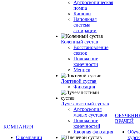
Артроскопическая
помпа
Канюли
Напольная
система
аспирации
Коленный сустав
Восстановление
связок
Положение
конечности
Мениск
Локтевой сустав
Фиксация
Лучезапястный сустав
Артроскопия
малых суставов
ОБУЧЕНИ
Положение
ВРАЧЕЙ
конечностей
КОМПАНИЯ
Якорная фиксация
Обуч
О компании
курсы