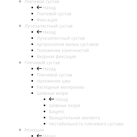
Локтевой сустав
Назад
Локтевой сустав
Фиксация
Лучезапястный сустав
Назад
Лучезапястный сустав
Артроскопия малых суставов
Положение конечностей
Якорная фиксация
Плечевой сустав
Назад
Плечевой сустав
Наложение шва
Расходные материалы
Шовные якоря
Назад
Шовные якоря
Бицепс
Вращательная манжета
Нестабильность плечевого сустава
Резекция
Назад