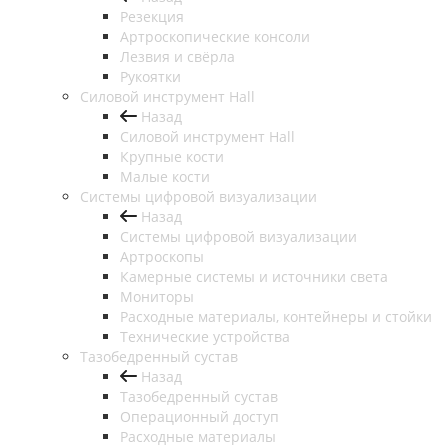
Резекция
Артроскопические консоли
Лезвия и свёрла
Рукоятки
Силовой инструмент Hall
Назад
Силовой инструмент Hall
Крупные кости
Малые кости
Системы цифровой визуализации
Назад
Системы цифровой визуализации
Артроскопы
Камерные системы и источники света
Мониторы
Расходные материалы, контейнеры и стойки
Технические устройства
Тазобедренный сустав
Назад
Тазобедренный сустав
Операционный доступ
Расходные материалы