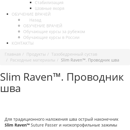
Стабилизация
Шовные якоря
ОБУЧЕНИЕ ВРАЧЕЙ
Назад
ОБУЧЕНИЕ ВРАЧЕЙ
Обучающие курсы за рубежом
Обучающие курсы в России
КОНТАКТЫ
Главная
Продукты
Тазобедренный сустав
Расходные материалы
Slim Raven™. Проводник шва
Slim Raven™. Проводник
шва
Для традиционного наложения шва острый наконечник
Slim Raven™
Suture Passer и низкопрофильные зажимы