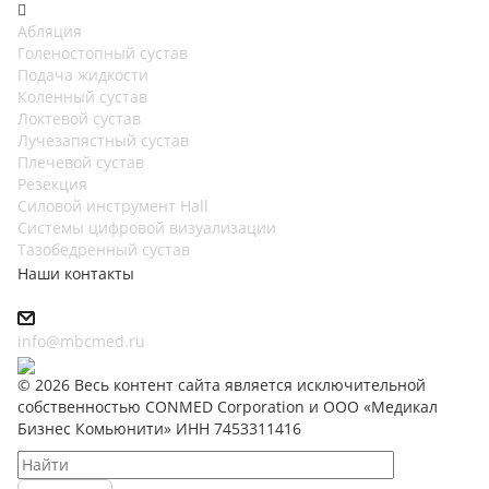
Абляция
Голеностопный сустав
Подача жидкости
Коленный сустав
Локтевой сустав
Лучезапястный сустав
Плечевой сустав
Резекция
Силовой инструмент Hall
Системы цифровой визуализации
Тазобедренный сустав
Наши контакты
info@mbcmed.ru
© 2026 Весь контент сайта является исключительной
собственностью CONMED Corporation и ООО «Медикал
Бизнес Комьюнити» ИНН 7453311416