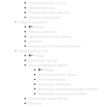
Голеностопный сустав
Наложение шва
Положение конечностей
Якорная фиксация
Подача жидкости
Назад
Подача жидкости
Артроскопическая помпа
Канюли
Напольная система аспирации
Коленный сустав
Назад
Коленный сустав
Восстановление связок
Назад
Восстановление связок
Инструментарий
Фиксация апертуры
Фиксация подвешивающей повязки
Фиксация систем крепления
Положение конечности
Мениск