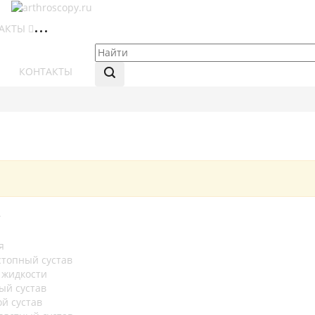
АКТЫ
КОНТАКТЫ
г
я
стопный сустав
 жидкости
ый сустав
ой сустав