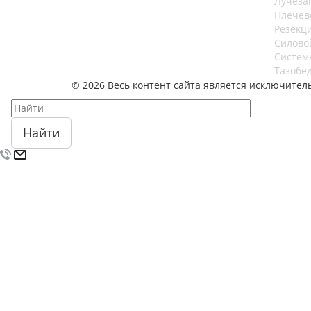
Лучеза
Плечев
Резекц
Силово
Систем
Тазобе
© 2026 Весь контент сайта является исключите
Найти