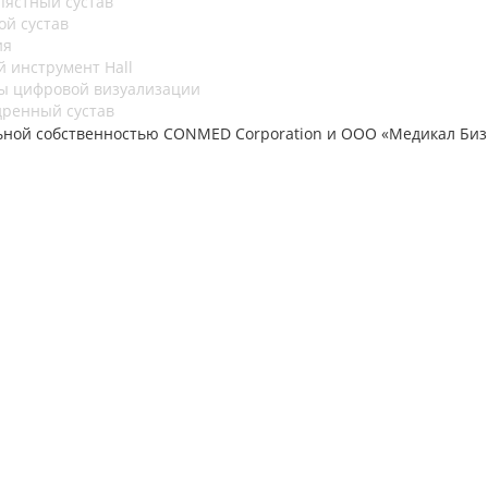
пястный сустав
ой сустав
ия
й инструмент Hall
ы цифровой визуализации
дренный сустав
льной собственностью CONMED Corporation и ООО «Медикал Би