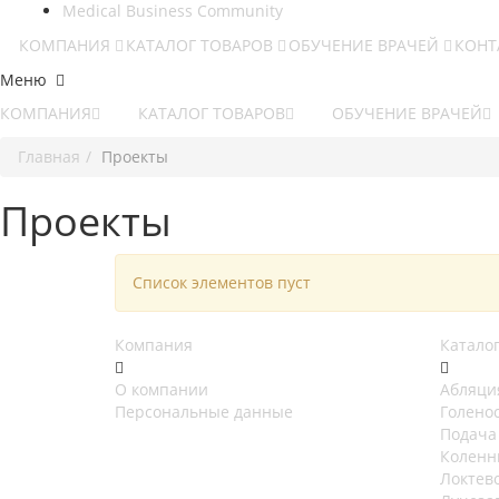
Medical Business Community
КОМПАНИЯ
КАТАЛОГ ТОВАРОВ
ОБУЧЕНИЕ ВРАЧЕЙ
КОНТ
Меню
КОМПАНИЯ
КАТАЛОГ ТОВАРОВ
ОБУЧЕНИЕ ВРАЧЕЙ
Главная
Проекты
Проекты
Список элементов пуст
Компания
Катало
О компании
Абляци
Персональные данные
Голено
Подача
Коленн
Локтев